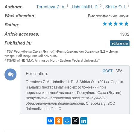
1
2
1
Authors:
Terenteva Z. V.
,
Ushnitskii I. D.
,
Shirko O. I.
Work direction:
Биологические науки
Rating:
Article accesses:
1902
Published in:
eLibrary.ru
1
ГБУ Республики Саха (Якутия) «Республиканская больница №2 – Центр
экстренной медицинской помощи»
2
FSAEI of HE "M.K. Ammosov North-Eastern Federal University"
GOST
APA
For citation:
Terenteva Z. V., Ushnitskii I. D., & Shirko O. I. (2014). Оценка
и анализ посттравматических осложнений при
переломах нижней челюсти в Республике Саха (Якутия).
Актуальные направления развития научной и
образовательной деятельности
. Cheboksary: SCC
"Interactive plus", LLC.