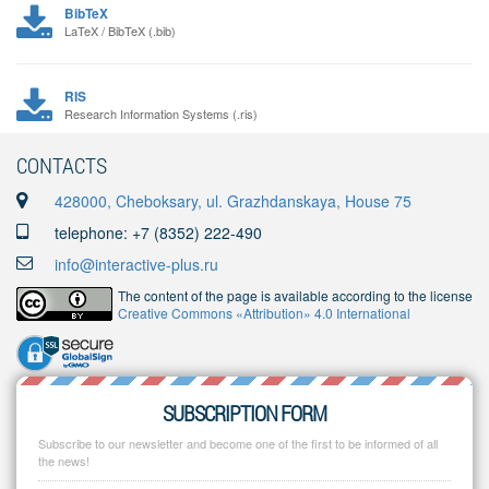
BibTeX
LaTeX / BibTeX (.bib)
RIS
Research Information Systems (.ris)
CONTACTS
428000, Cheboksary, ul. Grazhdanskaya, House 75
telephone: +7 (8352) 222-490
info@interactive-plus.ru
The content of the page is available according to the license
Creative Commons «Attribution» 4.0 International
SUBSCRIPTION FORM
Subscribe to our newsletter and become one of the first to be informed of all
the news!