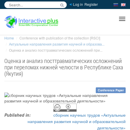
Log in
Register
inc
ра
Home
Conference with publication of the collection [RSCI]
Актуальные направления развития научной и образова...
Оценка и анализ посттравматических осложнений при...
Оценка и анализ посттравматических осложнений
при переломах нижней челюсти в Республике Саха
(Якутия)
Conference Paper
Published in:
сборник научных трудов «Актуальные
направления развития научной и образовательной
деятельности»