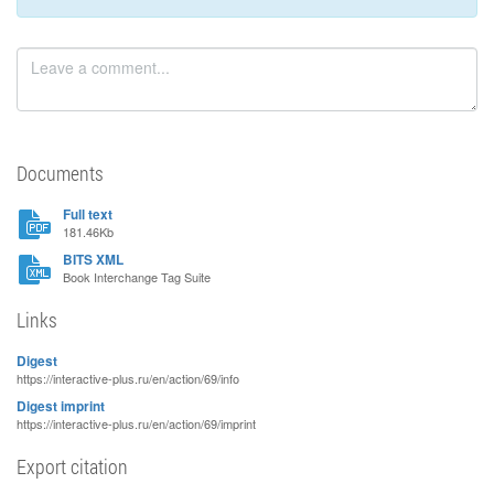
Documents
Full text
181.46Kb
BITS XML
Book Interchange Tag Suite
Links
Digest
https://interactive-plus.ru/en/action/69/info
Digest imprint
https://interactive-plus.ru/en/action/69/imprint
Export citation