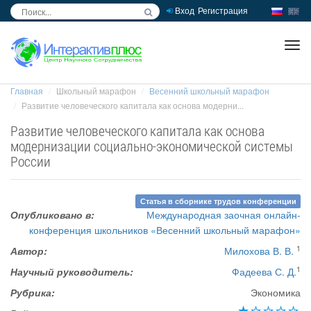
Вход
Регистрация
inc
ра
Главная
Школьный марафон
Весенний школьный марафон
Развитие человеческого капитала как основа модерни...
Развитие человеческого капитала как основа
модернизации социально-экономической системы
России
Статья в сборнике трудов конференции
Опубликовано в:
Международная заочная онлайн-
конференция школьников «Весенний школьный марафон»
1
Автор:
Милохова В. В.
1
Научный руководитель:
Фадеева С. Д.
Рубрика:
Экономика