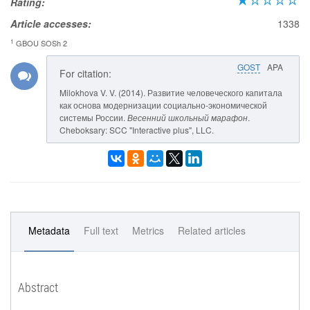
Rating:
Article accesses:
1338
1
GBOU SOSh 2
GOST
APA
For citation:
Milokhova V. V. (2014). Развитие человеческого капитала
как основа модернизации социально-экономической
системы России.
Весенний школьный марафон
.
Cheboksary: SCC "Interactive plus", LLC.
Metadata
Full text
Metrics
Related articles
Abstract