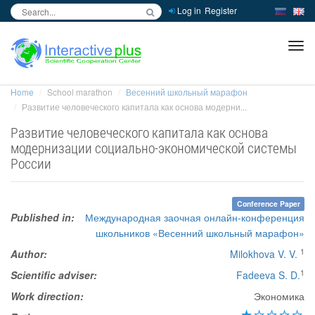
Log in
Register
inc
ра
Home
School marathon
Весенний школьный марафон
Развитие человеческого капитала как основа модерни...
Развитие человеческого капитала как основа
модернизации социально-экономической системы
России
Conference Paper
Published in:
Международная заочная онлайн-конференция
школьников «Весенний школьный марафон»
1
Author:
Milokhova V. V.
1
Scientific adviser:
Fadeeva S. D.
Work direction:
Экономика