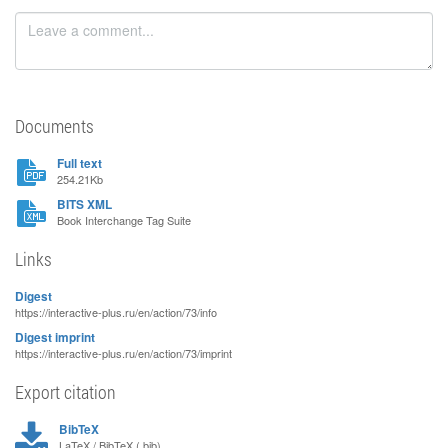
Documents
Full text
254.21Kb
BITS XML
Book Interchange Tag Suite
Links
Digest
https://interactive-plus.ru/en/action/73/info
Digest imprint
https://interactive-plus.ru/en/action/73/imprint
Export citation
BibTeX
LaTeX / BibTeX (.bib)