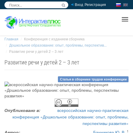
Вход
Регистрация
inc
ра
Главная
Конференция с изданием сборника
Дошкольное образование: опыт, проблемы, перспектив...
Развитие речи у детей 2 – 3 лет
Развитие речи у детей 2 – 3 лет
Статья в сборнике трудов конференции
Опубликовано в:
всероссийская научно-практическая
конференция «Дошкольное образование: опыт, проблемы,
перспективы развития»
1
Автор:
Банникова Ю. В.