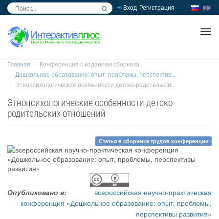
Вход
Регистрация
inc
ра
Главная
Конференция с изданием сборника
Дошкольное образование: опыт, проблемы, перспектив...
Этнопсихологические особенности детско-родительски...
Этнопсихологические особенности детско-
родительских отношений
Статья в сборнике трудов конференции
Опубликовано в:
всероссийская научно-практическая
конференция «Дошкольное образование: опыт, проблемы,
перспективы развития»