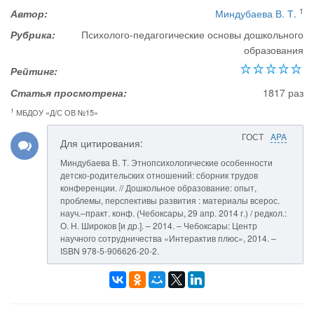
1
Автор:
Миндубаева В. Т.
Рубрика:
Психолого-педагогические основы дошкольного
образования
Рейтинг:
Статья просмотрена:
1817 раз
1
МБДОУ «Д/С ОВ №15»
ГОСТ
APA
Для цитирования:
Миндубаева В. Т. Этнопсихологические особенности
детско-родительских отношений: сборник трудов
конференции. // Дошкольное образование: опыт,
проблемы, перспективы развития : материалы всерос.
науч.–практ. конф. (Чебоксары, 29 апр. 2014 г.) / редкол.:
О. Н. Широков [и др.]. – 2014. – Чебоксары: Центр
научного сотрудничества «Интерактив плюс», 2014. –
ISBN 978-5-906626-20-2.