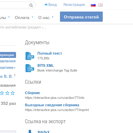
Вход
Регистрация
Отправка статей
алы
Оплата
О нас
по английскому (раздел «...
Документы
Полный текст
ференции
173.2Kb
равления
BITS XML
рактике»
Book Interchange Tag Suite
1
 В. В.
Ссылки
азования
Сборник
https://interactive-plus.ru/ru/action/77/info
1352 раз
Выходные сведения сборника
https://interactive-plus.ru/ru/action/77/imprint
Ссылка на экспорт
BibTeX