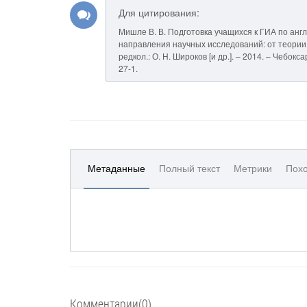
Для цитирования:
Мишле В. В. Подготовка учащихся к ГИА по англ
направления научных исследований: от теории к 
редкол.: О. Н. Широков [и др.]. – 2014. – Чебо
27-1.
Метаданные
Полный текст
Метрики
Похо
Комментарии(0)