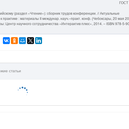
ГОСТ
ийскому (раздел «Чтение»): сборник трудов конференции. // Актуальные
практике : материалы II междунар. науч.–практ. конф. (Чебоксары, 20 мая 2014
ксары: Центр научного сотрудничества «Интерактив плюс», 2014. – ISBN 978-5-9
жие статьи