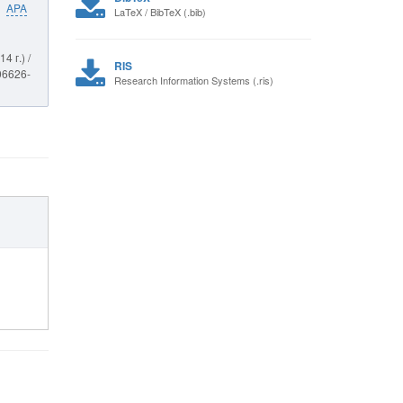
APA
LaTeX / BibTeX (.bib)
 г.) /
RIS
06626-
Research Information Systems (.ris)