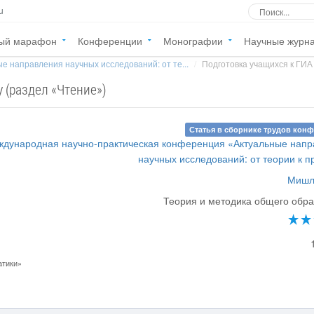
u
ый марафон
Конференции
Монографии
Научные журн
е направления научных исследований: от те...
Подготовка учащихся к ГИА 
 (раздел «Чтение»)
Статья в сборнике трудов кон
еждународная научно-практическая конференция «Актуальные нап
научных исследований: от теории к п
Мишле
Теория и методика общего обр
атики»