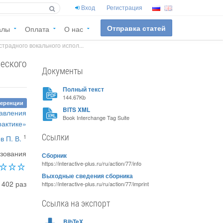
Вход
Регистрация
Отправка статей
алы
Оплата
О нас
традного вокального испол...
ческого
Документы
Полный текст
144.67Kb
ференции
BITS XML
равления
Book Interchange Tag Suite
рактике»
Ссылки
1
в П. В.
азования
Сборник
https://interactive-plus.ru/ru/action/77/info
Выходные сведения сборника
1402 раз
https://interactive-plus.ru/ru/action/77/imprint
Ссылка на экспорт
BibTeX