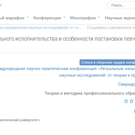
u
ый марафон
Конференции
Монографии
Научные журн
е направления научных исследований: от те...
Специфика современного эс
ьного исполнительства и особенности постановки пев
Статья в сборнике трудов кон
еждународная научно-практическая конференция «Актуальные нап
научных исследований: от теории к п
Свиридо
Теория и методика профессионального обр
агогический университет»