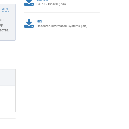
LaTeX / BibTeX (.bib)
APA
а:
RIS
ар.
Research Information Systems (.ris)
чества