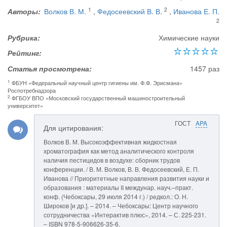
1
2
Авторы:
Волков В. М.
,
Федосеевский В. В.
,
Иванова Е. П.
2
Рубрика:
Химические науки
Рейтинг:
Статья просмотрена:
1457 раз
1
ФБУН «Федеральный научный центр гигиены им. Ф.Ф. Эрисмана»
Роспотребнадзора
2
ФГБОУ ВПО «Московский государственный машиностроительный
университет»
ГОСТ
APA
Для цитирования:
Волков В. М. Высокоэффективная жидкостная
хроматография как метод аналитического контроля
наличия пестицидов в воздухе: сборник трудов
конференции. / В. М. Волков, В. В. Федосеевский, Е. П.
Иванова // Приоритетные направления развития науки и
образования : материалы II междунар. науч.–практ.
конф. (Чебоксары, 29 июля 2014 г.) / редкол.: О. Н.
Широков [и др.]. – 2014. – Чебоксары: Центр научного
сотрудничества «Интерактив плюс», 2014. – С. 225-231.
– ISBN 978-5-906626-35-6.