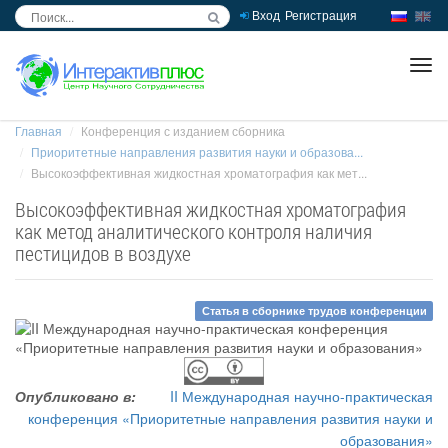
Вход
Регистрация
inc
ра
Главная
Конференция с изданием сборника
Приоритетные направления развития науки и образова...
Высокоэффективная жидкостная хроматография как мет...
Высокоэффективная жидкостная хроматография
как метод аналитического контроля наличия
пестицидов в воздухе
Статья в сборнике трудов конференции
Опубликовано в:
II Международная научно-практическая
конференция «Приоритетные направления развития науки и
образования»