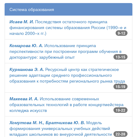
Система образования
Исаев М. И.
Последствия остаточного принципа
финансирования системы образования России (1990–е и
начало 2000–х гг.)
9-12
Комарова Ю. А.
Использование принципа
перспективности при построении программ обучения в
докторантуре: зарубежный опыт
13-15
Курманова Э. А.
Ресурсный центр как стратегическое
решение адаптации среднего профессионального
образования к потребностям регионального рынка труда
15-19
Макеева И. А.
Использование современных
образовательных технологий в работе концертмейстера
колледжа искусств
19-22
Хомутова М. Н., Братчикова Ю. В.
Модель
формирования универсальных учебных действий
младших школьников во внеурочной деятельности
22-28