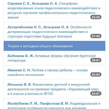
Сергеев С. К., Козырева О. А.
Специфика
моделирования основ педагогического взаимодействия в
ресурсах изучения профессионально-педагогического
знания
55-56
Хуснутдинова Н. С., Козырева О. А.
Особенности
детерминации педагогического взаимодействия в
структуре подготовки будущих боксеров
57-58
Теория и методика общего образования
Бадмаева Б. Ж.
Активные формы обучения бурятской
литературе
59-61
Иванова С. Н.
Любовь к своему ребенку – основа
семейного воспитания
62-64
Игошина В. В.
Взаимосвязь урочной и внеурочной
деятельности на примере предмета «Окружающий мир»
в 4 классе в контексте ФГОС
64-67
Миндубаева Л. М., Панфилова В. М.
Индивидуальные и
возрастные особенности учащихся при изучении