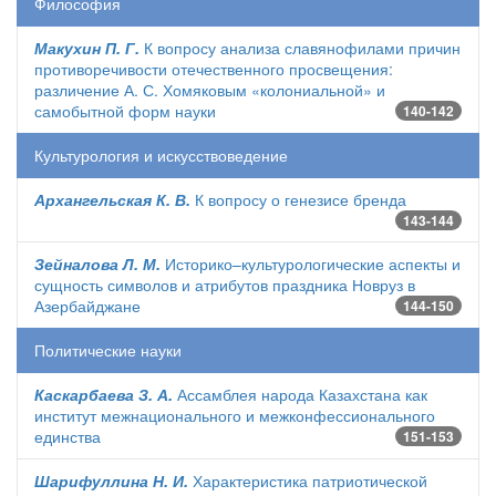
Философия
Макухин П. Г.
К вопросу анализа славянофилами причин
противоречивости отечественного просвещения:
различение А. С. Хомяковым «колониальной» и
самобытной форм науки
140-142
Культурология и искусствоведение
Архангельская К. В.
К вопросу о генезисе бренда
143-144
Зейналова Л. М.
Историко–культурологические аспекты и
сущность символов и атрибутов праздника Новруз в
Азербайджане
144-150
Политические науки
Каскарбаева З. А.
Ассамблея народа Казахстана как
институт межнационального и межконфессионального
единства
151-153
Шарифуллина Н. И.
Характеристика патриотической