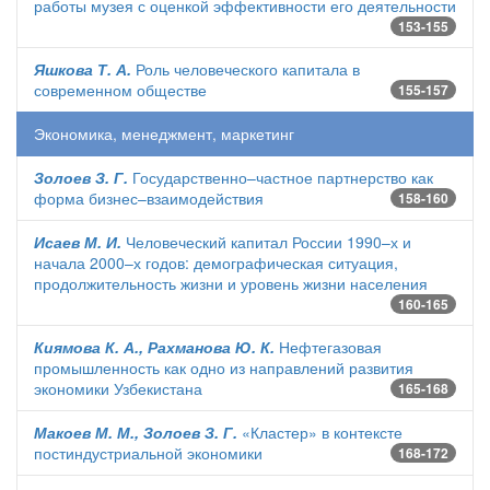
работы музея с оценкой эффективности его деятельности
153-155
Яшкова Т. А.
Роль человеческого капитала в
современном обществе
155-157
Экономика, менеджмент, маркетинг
Золоев З. Г.
Государственно–частное партнерство как
форма бизнес–взаимодействия
158-160
Исаев М. И.
Человеческий капитал России 1990–х и
начала 2000–х годов: демографическая ситуация,
продолжительность жизни и уровень жизни населения
160-165
Киямова К. А., Рахманова Ю. К.
Нефтегазовая
промышленность как одно из направлений развития
экономики Узбекистана
165-168
Макоев М. М., Золоев З. Г.
«Кластер» в контексте
постиндустриальной экономики
168-172