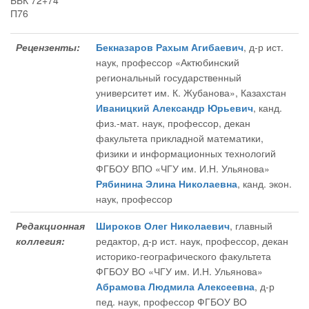
ББК 72+74
П76
Рецензенты:
Бекназаров Рахым Агибаевич
, д-р ист.
наук, профессор «Актюбинский
региональный государственный
университет им. К. Жубанова», Казахстан
Иваницкий Александр Юрьевич
, канд.
физ.-мат. наук, профессор, декан
факультета прикладной математики,
физики и информационных технологий
ФГБОУ ВПО «ЧГУ им. И.Н. Ульянова»
Рябинина Элина Николаевна
, канд. экон.
наук, профессор
Редакционная
Широков Олег Николаевич
, главный
коллегия:
редактор
, д-р ист. наук, профессор, декан
историко-географического факультета
ФГБОУ ВО «ЧГУ им. И.Н. Ульянова»
Абрамова Людмила Алексеевна
, д-р
пед. наук, профессор ФГБОУ ВО