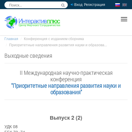
Вход
Регистрация
inc
ра
Главная
Конференция с изданием сборника
Приоритетные направления развития науки и образова...
Выходные сведения
II Международная научно-практическая
конференция
"Приоритетные направления развития науки и
образования"
Выпуск 2 (2)
УДК 08