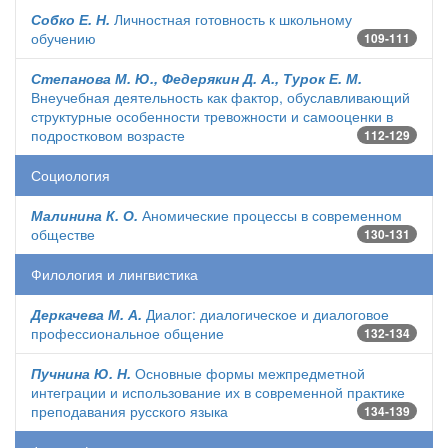
Собко Е. Н.
Личностная готовность к школьному
обучению
109-111
Степанова М. Ю., Федерякин Д. А., Турок Е. М.
Внеучебная деятельность как фактор, обуславливающий
структурные особенности тревожности и самооценки в
подростковом возрасте
112-129
Социология
Малинина К. О.
Аномические процессы в современном
обществе
130-131
Филология и лингвистика
Деркачева М. А.
Диалог: диалогическое и диалоговое
профессиональное общение
132-134
Пучнина Ю. Н.
Основные формы межпредметной
интеграции и использование их в современной практике
преподавания русского языка
134-139