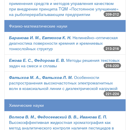
применения средств и методов управления качеством
при внедрении принципа TQM «Постоянное улучшение»
на рыбоперерабатывающем предприятии
209-212
Физико-математические науки
Баранова И. М., Евтюхов К. Н.
Нелинейно–оптическая
диагностика поверхности кремния и кремниевых
тонкослойных структур
213-216
Ежова Е. С., Федорова Е. В.
Методы решения текстовых
задач на смеси и сплавы
216-220
Фатыхов М. А., Фатыхов Л. М.
Особенности
распространения высокочастотных электромагнитных
волн в коаксиальной линии с диэлектрической нагрузкой
221-224
Химические науки
Волков В. М., Федосеевский В. В., Иванова Е. П.
Высокоэффективная жидкостная хроматография как
метод аналитического контроля наличия пестицидов в