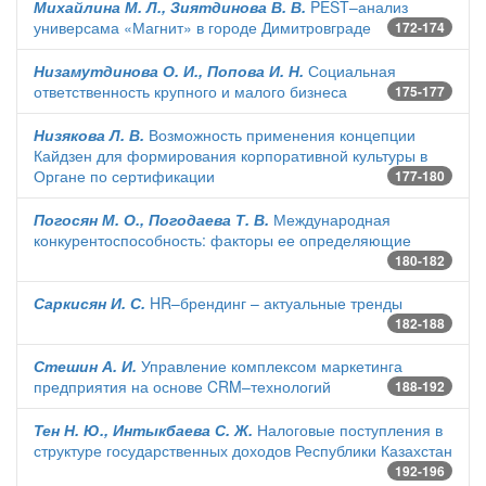
Михайлина М. Л., Зиятдинова В. В.
PEST–анализ
универсама «Магнит» в городе Димитровграде
172-174
Низамутдинова О. И., Попова И. Н.
Социальная
ответственность крупного и малого бизнеса
175-177
Низякова Л. В.
Возможность применения концепции
Кайдзен для формирования корпоративной культуры в
Органе по сертификации
177-180
Погосян М. О., Погодаева Т. В.
Международная
конкурентоспособность: факторы ее определяющие
180-182
Саркисян И. С.
HR–брендинг – актуальные тренды
182-188
Стешин А. И.
Управление комплексом маркетинга
предприятия на основе CRM–технологий
188-192
Тен Н. Ю., Интыкбаева С. Ж.
Налоговые поступления в
структуре государственных доходов Республики Казахстан
192-196