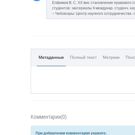
Елфимов В. С. ХХ век: становление правового г
студентов : материалы II междунар. студенч. науч
– Чебоксары: Центр научного сотрудничества «И
Метаданные
Полный текст
Метрики
Похо
Комментарии(0)
При добавлении комментария укажите: