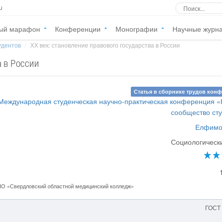
u
ый марафон
Конференции
Монографии
Научные журн
удентов
ХХ век: становление правового государства в России
а в России
Статья в сборнике трудов кон
 Международная студенческая научно-практическая конференция 
сообщество ст
Елфимов
Социологическ
О «Свердловский областной медицинский колледж»
ГОСТ