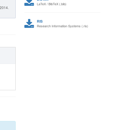
LaTeX / BibTeX (.bib)
 2014.
RIS
Research Information Systems (.ris)