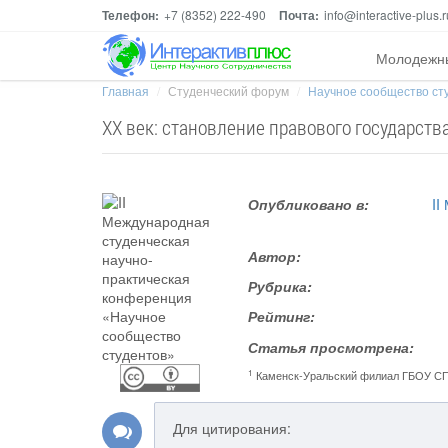
Телефон:
+7 (8352) 222-490
Почта:
info@interactive-plus.r
Молодежн
Главная
Студенческий форум
Научное сообщество ст
ХХ век: становление правового государств
Опубликовано в:
II
Автор:
Рубрика:
Рейтинг:
Статья просмотрена:
1
Каменск-Уральский филиал ГБОУ СП
Для цитирования: