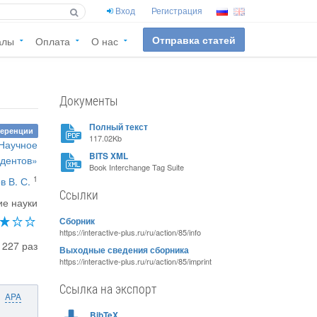
Вход
Регистрация
Отправка статей
алы
Оплата
О нас
Документы
Полный текст
ференции
117.02Kb
«Научное
BITS XML
удентов»
Book Interchange Tag Suite
1
 В. С.
Ссылки
ие науки
Сборник
https://interactive-plus.ru/ru/action/85/info
1227 раз
Выходные сведения сборника
https://interactive-plus.ru/ru/action/85/imprint
Ссылка на экспорт
APA
BibTeX