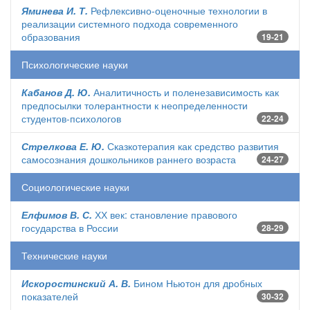
Яминева И. Т.
Рефлексивно-оценочные технологии в
реализации системного подхода современного
образования
19-21
Психологические науки
Кабанов Д. Ю.
Аналитичность и поленезависимость как
предпосылки толерантности к неопределенности
студентов-психологов
22-24
Стрелкова Е. Ю.
Сказкотерапия как средство развития
самосознания дошкольников раннего возраста
24-27
Социологические науки
Елфимов В. С.
ХХ век: становление правового
государства в России
28-29
Технические науки
Искоростинский А. В.
Бином Ньютон для дробных
показателей
30-32