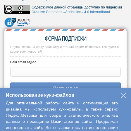
Содержимое данной страницы доступно по лицензии
Creative Commons «Attribution» 4.0 International
ФОРМА ПОДПИСКИ
Подпишитесь на нашу рассылку и станьте одним из первых, кто будет в
курсе всех новостей!
Ваш email адрес
Подписаться
Использование куки-файлов
Для оптимальной работы сайта и оптимизации его
дизайна мы используем куки-файлы, а также сервис
Яндекс.Метрика для сбора и статистического анализа
Copyright © 2013-2026 Центр научного сотрудничества «Интерактив
данных о посещении Вами страниц сайта. Продолжая
плюс»
использовать сайт, Вы соглашаетесь на использование