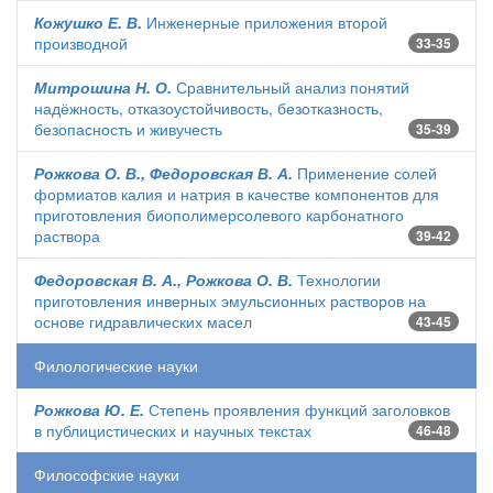
Кожушко Е. В.
Инженерные приложения второй
производной
33-35
Митрошина Н. О.
Сравнительный анализ понятий
надёжность, отказоустойчивость, безотказность,
безопасность и живучесть
35-39
Рожкова О. В., Федоровская В. А.
Применение солей
формиатов калия и натрия в качестве компонентов для
приготовления биополимерсолевого карбонатного
раствора
39-42
Федоровская В. А., Рожкова О. В.
Технологии
приготовления инверных эмульсионных растворов на
основе гидравлических масел
43-45
Филологические науки
Рожкова Ю. Е.
Степень проявления функций заголовков
в публицистических и научных текстах
46-48
Философские науки