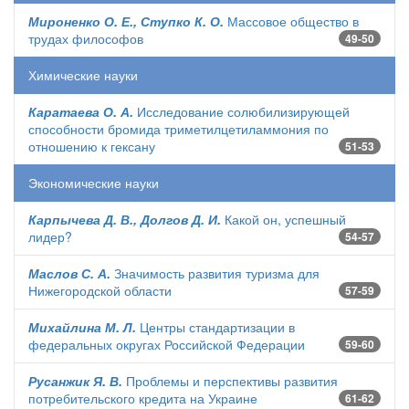
Мироненко О. Е., Ступко К. О.
Массовое общество в
трудах философов
49-50
Химические науки
Каратаева О. А.
Исследование солюбилизирующей
способности бромида триметилцетиламмония по
отношению к гексану
51-53
Экономические науки
Карпычева Д. В., Долгов Д. И.
Какой он, успешный
лидер?
54-57
Маслов С. А.
Значимость развития туризма для
Нижегородской области
57-59
Михайлина М. Л.
Центры стандартизации в
федеральных округах Российской Федерации
59-60
Русанжик Я. В.
Проблемы и перспективы развития
потребительского кредита на Украине
61-62