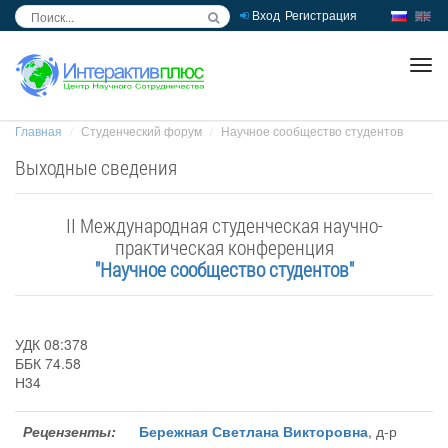
Вход
Регистрация
inc
ра
Главная
Студенческий форум
Научное сообщество студентов
Выходные сведения
II Международная студенческая научно-
практическая конференция
"Научное сообщество студентов"
УДК 08:378
ББК 74.58
Н34
Рецензенты:
Бережная Светлана Викторовна
, д-р