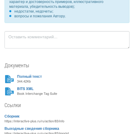
характер и достоверность примеров, иллюстративного
материала, убедительность выводов);
недостатки, недочеты;
вопросы и пожелания Автору.
Документы
Полный текст
344.42Kb
BITS XML
Book Interchange Tag Suite
Ссылки
Сборник
https://interactive-plus.ru/ru/action/83/info
Выходные сведения сборника
https://interactive-plus.ru/ru/action/83/imprint