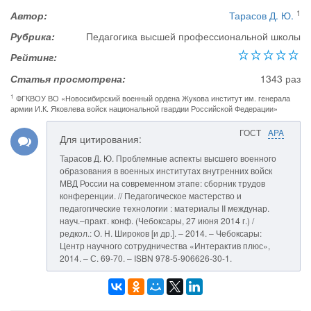
1
Автор:
Тарасов Д. Ю.
Рубрика:
Педагогика высшей профессиональной школы
Рейтинг:
Статья просмотрена:
1343 раз
1
ФГКВОУ ВО «Новосибирский военный ордена Жукова институт им. генерала
армии И.К. Яковлева войск национальной гвардии Российской Федерации»
ГОСТ
APA
Для цитирования:
Тарасов Д. Ю. Проблемные аспекты высшего военного
образования в военных институтах внутренних войск
МВД России на современном этапе: сборник трудов
конференции. // Педагогическое мастерство и
педагогические технологии : материалы II междунар.
науч.–практ. конф. (Чебоксары, 27 июня 2014 г.) /
редкол.: О. Н. Широков [и др.]. – 2014. – Чебоксары:
Центр научного сотрудничества «Интерактив плюс»,
2014. – С. 69-70. – ISBN 978-5-906626-30-1.