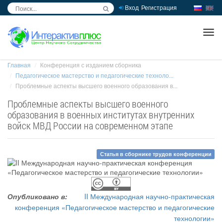
Вход
Регистрация
inc
ра
Главная
Конференция с изданием сборника
Педагогическое мастерство и педагогические техноло...
Проблемные аспекты высшего военного образования в...
Проблемные аспекты высшего военного
образования в военных институтах внутренних
войск МВД России на современном этапе
Статья в сборнике трудов конференции
Опубликовано в:
II Международная научно-практическая
конференция «Педагогическое мастерство и педагогические
технологии»