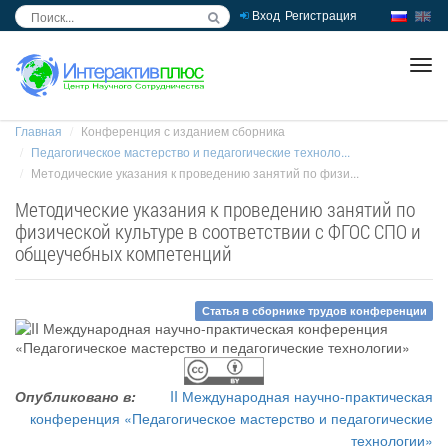
Вход
Регистрация
inc
ра
Главная
Конференция с изданием сборника
Педагогическое мастерство и педагогические техноло...
Методические указания к проведению занятий по физи...
Методические указания к проведению занятий по
физической культуре в соответствии с ФГОС СПО и
общеучебных компетенций
Статья в сборнике трудов конференции
Опубликовано в:
II Международная научно-практическая
конференция «Педагогическое мастерство и педагогические
технологии»