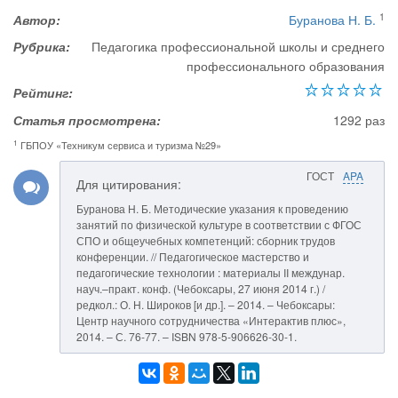
1
Автор:
Буранова Н. Б.
Рубрика:
Педагогика профессиональной школы и среднего
профессионального образования
Рейтинг:
Статья просмотрена:
1292 раз
1
ГБПОУ «Техникум сервиса и туризма №29»
ГОСТ
APA
Для цитирования:
Буранова Н. Б. Методические указания к проведению
занятий по физической культуре в соответствии с ФГОС
СПО и общеучебных компетенций: сборник трудов
конференции. // Педагогическое мастерство и
педагогические технологии : материалы II междунар.
науч.–практ. конф. (Чебоксары, 27 июня 2014 г.) /
редкол.: О. Н. Широков [и др.]. – 2014. – Чебоксары:
Центр научного сотрудничества «Интерактив плюс»,
2014. – С. 76-77. – ISBN 978-5-906626-30-1.