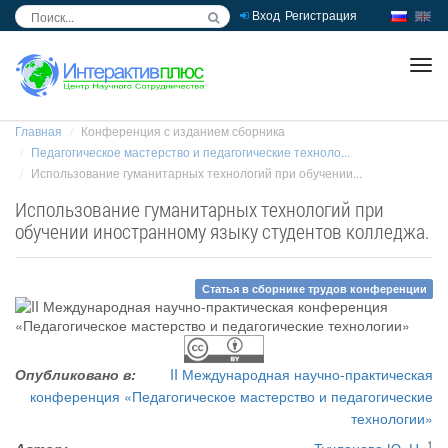
Вход
Регистрация
inc
ра
Главная
Конференция с изданием сборника
Педагогическое мастерство и педагогические техноло...
Использование гуманитарных технологий при обучении...
Использование гуманитарных технологий при
обучении иностранному языку студентов колледжа.
Статья в сборнике трудов конференции
Опубликовано в:
II Международная научно-практическая
конференция «Педагогическое мастерство и педагогические
технологии»
1