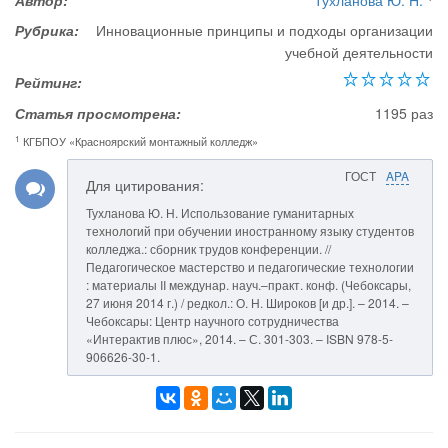
Автор:
Тухланова Ю. Н.
Рубрика:
Инновационные принципы и подходы организации
учебной деятельности
Рейтинг:
Статья просмотрена:
1195 раз
1
КГБПОУ «Красноярский монтажный колледж»
ГОСТ
APA
Для цитирования:
Тухланова Ю. Н. Использование гуманитарных
технологий при обучении иностранному языку студентов
колледжа.: сборник трудов конференции. //
Педагогическое мастерство и педагогические технологии
: материалы II междунар. науч.–практ. конф. (Чебоксары,
27 июня 2014 г.) / редкол.: О. Н. Широков [и др.]. – 2014. –
Чебоксары: Центр научного сотрудничества
«Интерактив плюс», 2014. – С. 301-303. – ISBN 978-5-
906626-30-1.