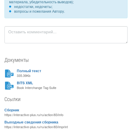
материала, убедительность выводов);
недостатки, недочеты;
вопросы и пожелания Автору.
Документы
Полный текст
335.39Kb
BITS XML
Book Interchange Tag Suite
Ссылки
Сборник
https://interactive-plus.ru/ru/action/83/info
Выходные сведения сборника
https://interactive-plus.ru/ru/action/83/imprint