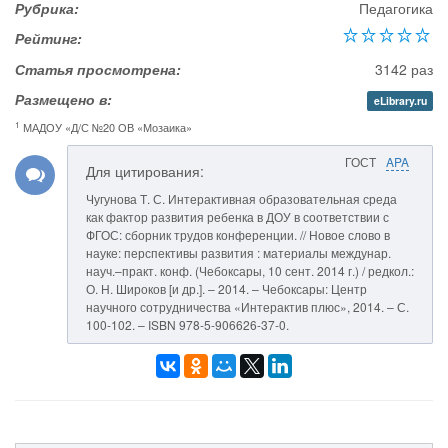
Рубрика:
Педагогика
Рейтинг:
Статья просмотрена:
3142 раз
Размещено в:
eLibrary.ru
1
МАДОУ «Д/С №20 ОВ «Мозаика»
ГОСТ
APA
Для цитирования:
Чугунова Т. С. Интерактивная образовательная среда
как фактор развития ребенка в ДОУ в соответствии с
ФГОС: сборник трудов конференции. // Новое слово в
науке: перспективы развития : материалы междунар.
науч.–практ. конф. (Чебоксары, 10 сент. 2014 г.) / редкол.:
О. Н. Широков [и др.]. – 2014. – Чебоксары: Центр
научного сотрудничества «Интерактив плюс», 2014. – С.
100-102. – ISBN 978-5-906626-37-0.