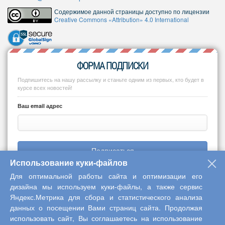
Содержимое данной страницы доступно по лицензии
Creative Commons «Attribution» 4.0 International
ФОРМА ПОДПИСКИ
Подпишитесь на нашу рассылку и станьте одним из первых, кто будет в
курсе всех новостей!
Ваш email адрес
Подписаться
Использование куки-файлов
Для оптимальной работы сайта и оптимизации его
дизайна мы используем куки-файлы, а также сервис
Яндекс.Метрика для сбора и статистического анализа
Copyright © 2013-2026 Центр научного сотрудничества «Интерактив
данных о посещении Вами страниц сайта. Продолжая
плюс»
использовать сайт, Вы соглашаетесь на использование