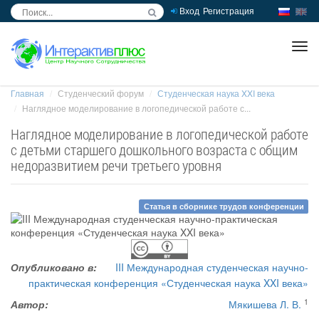
Вход
Регистрация
inc
ра
Главная
Студенческий форум
Студенческая наука XXI века
Наглядное моделирование в логопедической работе с...
Наглядное моделирование в логопедической работе
с детьми старшего дошкольного возраста с общим
недоразвитием речи третьего уровня
Статья в сборнике трудов конференции
Опубликовано в:
III Международная студенческая научно-
практическая конференция «Студенческая наука XXI века»
1
Автор:
Мякишева Л. В.