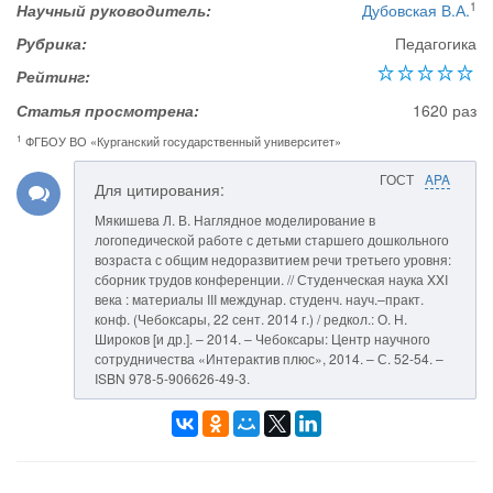
1
Научный руководитель:
Дубовская В.А.
Рубрика:
Педагогика
Рейтинг:
Статья просмотрена:
1620 раз
1
ФГБОУ ВО «Курганский государственный университет»
ГОСТ
APA
Для цитирования:
Мякишева Л. В. Наглядное моделирование в
логопедической работе с детьми старшего дошкольного
возраста с общим недоразвитием речи третьего уровня:
сборник трудов конференции. // Студенческая наука XXI
века : материалы III междунар. студенч. науч.–практ.
конф. (Чебоксары, 22 сент. 2014 г.) / редкол.: О. Н.
Широков [и др.]. – 2014. – Чебоксары: Центр научного
сотрудничества «Интерактив плюс», 2014. – С. 52-54. –
ISBN 978-5-906626-49-3.