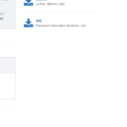
LaTeX / BibTeX (.bib)
) /
SBN
RIS
Research Information Systems (.ris)