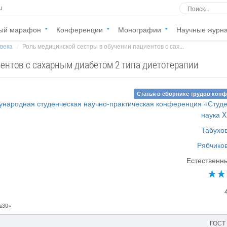
u
ый марафон
Конференции
Монографии
Научные журн
 века
Роль медицинской сестры в обучении пациентов с сах...
ентов с сахарным диабетом 2 типа диетотерапии
Статья в сборнике трудов кон
дународная студенческая научно-практическая конференция «Студ
наука X
Табухов
Рябчиков
Естественн
№30»
ГОСТ