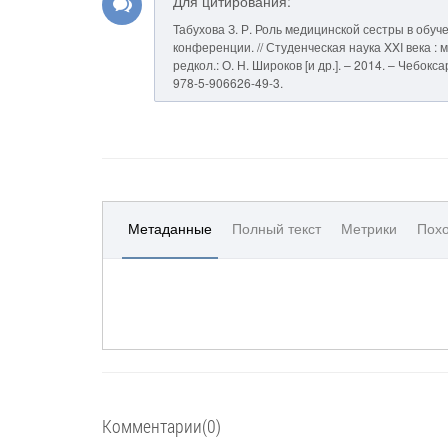
Для цитирования:
Табухова З. Р. Роль медицинской сестры в обу
конференции. // Студенческая наука XXI века : м
редкол.: О. Н. Широков [и др.]. – 2014. – Чебок
978-5-906626-49-3.
Метаданные
Полный текст
Метрики
Похо
Комментарии(0)