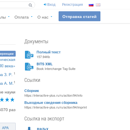
Вход
Регистрация
Отправка статей
алы
Оплата
О нас
Документы
Полный текст
ференции
157.94Kb
енческая
BITS XML
XI века»
Book Interchange Tag Suite
1
а З. Р.
Ссылки
1
а А. М.
Сборник
ые науки
https://interactive-plus.ru/ru/action/94/info
Выходные сведения сборника
https://interactive-plus.ru/ru/action/94/imprint
4070 раз
Ссылка на экспорт
APA
BibTeX