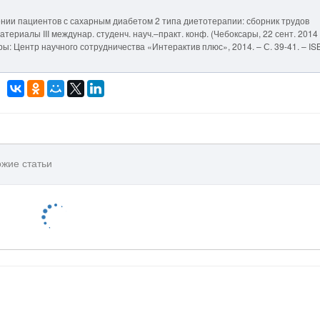
чении пациентов с сахарным диабетом 2 типа диетотерапии: сборник трудов
атериалы III междунар. студенч. науч.–практ. конф. (Чебоксары, 22 сент. 2014 г.
сары: Центр научного сотрудничества «Интерактив плюс», 2014. – С. 39-41. – I
жие статьи