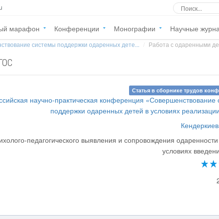
u
ый марафон
Конференции
Монографии
Научные журн
ствование системы поддержки одаренных дете...
Работа с одаренными де
ГОС
Статья в сборнике трудов кон
ссийская научно-практическая конференция «Совершенствование
поддержки одаренных детей в условиях реализац
Кендеркиев
ихолого-педагогического выявления и сопровождения одаренности
условиях введен