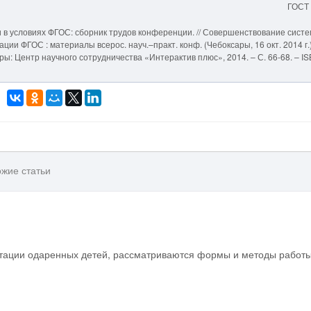
ГОСТ
и в условиях ФГОС: сборник трудов конференции. // Совершенствование сист
ии ФГОС : материалы всерос. науч.–практ. конф. (Чебоксары, 16 окт. 2014 г.)
ксары: Центр научного сотрудничества «Интерактив плюс», 2014. – С. 66-68. – I
жие статьи
птации одаренных детей, рассматриваются формы и методы работы