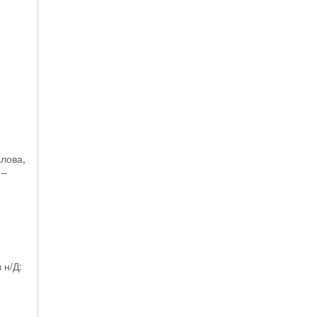
алова,
 –
 н/Д: