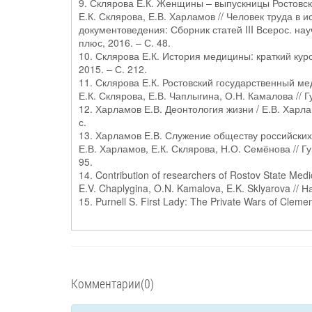
9. Склярова Е.К. Женщины – выпускницы Ростовск
Е.К. Склярова, Е.В. Харламов // Человек труда в 
документоведения: Сборник статей III Всерос. на
плюс, 2016. – С. 48.
10. Склярова Е.К. История медицины: краткий курс 
2015. – С. 212.
11. Склярова Е.К. Ростовский государственный ме
Е.К. Склярова, Е.В. Чаплыгина, О.Н. Камалова // 
12. Харламов Е.В. Деонтология жизни / Е.В. Харла
с.
13. Харламов Е.В. Служение обществу российских 
Е.В. Харламов, Е.К. Склярова, Н.О. Семёнова // Г
95.
14. Contribution of researchers of Rostov State Medi
E.V. Chaplygina, O.N. Kamalova, E.K. Sklyarova //
15. Purnell S. First Lady: The Private Wars of Clemen
Комментарии(0)