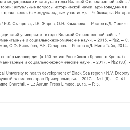
ого медицинского института в годы Великой Отечественной войны /
истории: актуальные вопросы исторической науки, архивоведения и
уч.-практ. конф. (с международным участием). – Чебоксары: Интера
/ Е.К. Склярова, Л.В. Жаров, О.Н. Камалова. – Ростов н/Д: Феникс,
дицинский университет в годы Великой Отечественной войны /
Гуманитарные и социально-экономические науки. – 2015. – №2. – С. 
мов, О.Ф. Киселёва, Е.К. Склярова. – Ростов н/Д: Мини Тайп, 2014. 
сестёр милосердия (к 150-летию Российского Красного Креста) /
уманитарные и социально-экономические науки. – 2017. – №2 (93). 
cal University to health development of Black Sea region / N.V. Droboty
 Научный альманах стран Причерноморья. – 2017. – №1 (9). – С. 41.
tine Churchill. – L.: Aurum Press Limited, 2015. – P. 5.