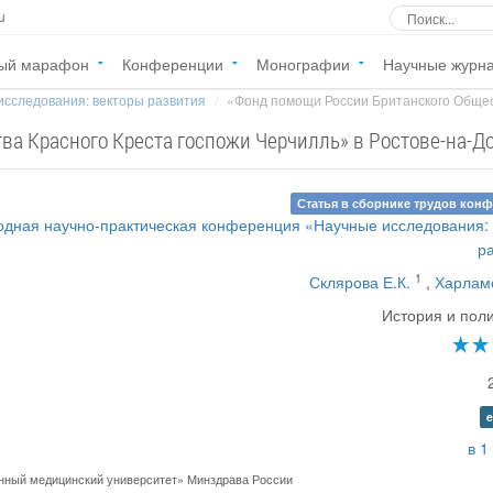
u
ый марафон
Конференции
Монографии
Научные журн
исследования: векторы развития
«Фонд помощи России Британского Общест
а Красного Креста госпожи Черчилль» в Ростове-на-Д
Статья в сборнике трудов кон
дная научно-практическая конференция «Научные исследования:
р
1
Склярова Е.К.
,
Харламо
История и пол
e
в 1
нный медицинский университет» Минздрава России