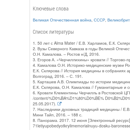
Ключевые слова
Великая Отечественная война
,
СССР
,
Великобрит
Список литературы
1. 50 лет с Alma Mater / Е.В. Харламов, Е.К. Скляр
2. Вузы Северного Кавказа в годы Великой Отечест
О.Н. Камалова. – Ростов н/Д, 2016.
3. Егоров А. «Черчиллихины» кровати // Торгово-п
4. Камалова О.Н. Историко-медицинские музеи Рос
Е.К. Склярова // История медицины в собраниях а
Волгоград, 2016. – С. 191.
5. Карташев А.В. Олимпиады по истории медицины
Е.К. Склярова, О.Н. Камалова // Гуманитарные и с
6. Кровати Клементины Черчилль в Ростовской ЦГБ 
/content/%D0%BA%D1%80%D0%BE% D0%B2%D0
25.05.2017).
7. Наследники духовных традиций медицины / Е.В. 
Мини Тайп, 2016. – 188 с.
8. Панорама. 2017. 12 июня [Электронный ресурс].
71letiyupobedyotkrylimemorialnuyu-dosku-baronesse