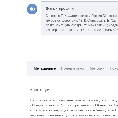
Для цитирования:
Склярова Е. К. «Фонд помощи России Британско
трудов конференции. / Е. К. Склярова, Е. В. Х
практ. конф. (Чебоксары, 24 июня 2017 г.) / ред
«Интерактив плюс», 2017. – С. 20-22. – ISBN 97
Метаданные
Полный текст
Метрики
Похо
Аннотация
На основе историко-генетического метода исслед
«Фонда помощи России Британского Общества Кра
в Ростовском медицинском институте благодаря Ф
ряд мемориальных досок и музейных экспонатов Р