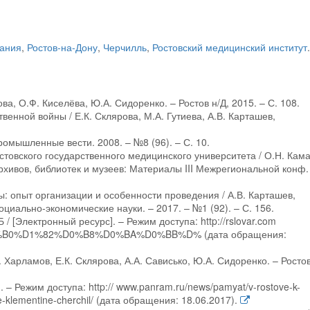
ания
,
Ростов-на-Дону
,
Черчилль
,
Ростовский медицинский институт
.
ова, О.Ф. Киселёва, Ю.А. Сидоренко. – Ростов н/Д, 2015. – С. 108.
венной войны / Е.К. Склярова, М.А. Гутиева, А.В. Карташев,
ромышленные вести. 2008. – №8 (96). – С. 10.
товского государственного медицинского университета / О.Н. Кам
рхивов, библиотек и музеев: Материалы III Межрегиональной конф.
: опыт организации и особенности проведения / А.В. Карташев,
оциально-экономические науки. – 2017. – №1 (92). – С. 156.
/ [Электронный ресурс]. – Режим доступа: http://rslovar.com
%B0%D1%82%D0%B8%D0%BA%D0%BB%D% (дата обращения:
Харламов, Е.К. Склярова, А.А. Сависько, Ю.А. Сидоренко. – Ростов
 – Режим доступа: http:// www.panram.ru/news/pamyat/v-rostove-k-
-klementine-cherchil/ (дата обращения: 18.06.2017).