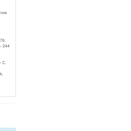
ктив
76.
– 244
– С.
a,