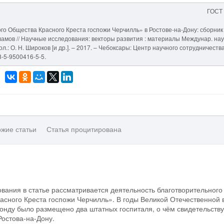
ГОСТ
го Общества Красного Креста госпожи Черчилль» в Ростове-на-Дону: сборник
арламов // Научные исследования: векторы развития : материалы Междунар. нау
кол.: О. Н. Широков [и др.]. – 2017. – Чебоксары: Центр научного сотрудничеств
8-5-9500416-5-5.
жие статьи
Статья процитирована
ования в статье рассматривается деятельность благотворительного
сного Креста госпожи Черчилль». В годы Великой Отечественной
онду было размещено два штатных госпиталя, о чём свидетельств
остова-на-Дону.