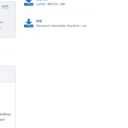
LaTeX / BibTeX (.bib)
APA
RIS
ч.–
Research Information Systems (.ris)
а
 войны
уют