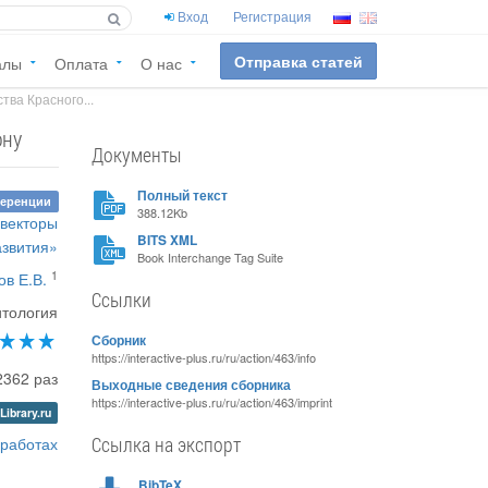
Вход
Регистрация
Отправка статей
алы
Оплата
О нас
ва Красного...
ону
Документы
Полный текст
ференции
388.12Kb
 векторы
BITS XML
азвития»
Book Interchange Tag Suite
1
в Е.В.
Ссылки
итология
Сборник
https://interactive-plus.ru/ru/action/463/info
2362 раз
Выходные сведения сборника
https://interactive-plus.ru/ru/action/463/imprint
Library.ru
Ссылка на экспорт
 работах
BibTeX