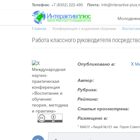
Телефон:
+7 (8352) 222-490
Почта:
info@interactive-plus.r
Молодежн
Главная
Конференция с изданием сборника
Воспитани
Работа классного руководителя посредств
Опубликовано в:
X М
Автор:
Рубрика:
Рейтинг:
Статья просмотрена:
Размещено в:
1
МАОУ «Лицей №121 им. Героя Советс