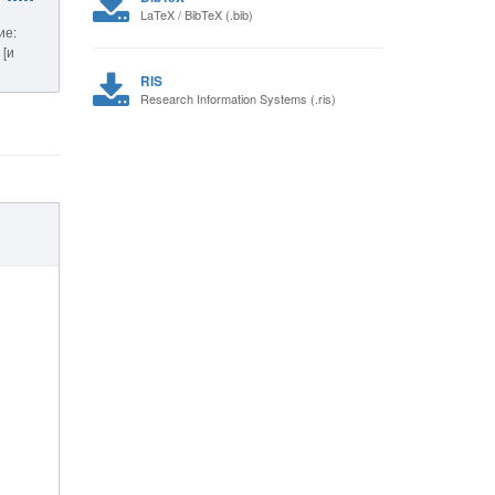
LaTeX / BibTeX (.bib)
ие:
 [и
RIS
Research Information Systems (.ris)