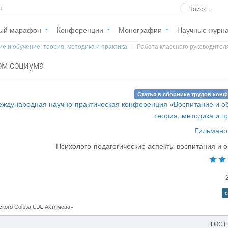
u
ый марафон
Конференции
Монографии
Научные журн
е и обучение: теория, методика и практика
Работа классного руководител
ом социума
Статья в сборнике трудов кон
еждународная научно-практическая конференция «Воспитание и о
теория, методика и п
Гильмано
Психолого-педагогические аспекты воспитания и 
e
кого Союза С.А. Ахтямова»
ГОСТ