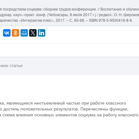
я посредством социума: сборник трудов конференции. // Воспитание и обучен
нар. науч.–практ. конф. (Чебоксары, 9 июля 2017 г.) / редкол.: О. Н. Широков
удничества «Интерактив плюс», 2017. – С. 65-68. – ISBN 978-5-9500416-8-6.
жие статьи
ма, являющиеся неотъемлемой частью при работе классного
о достичь положительных результатов. Перечислены функции,
схема влияния основных элементов социума на работу классного