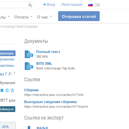
Вход
Регистрация
Отправка статей
алы
Оплата
О нас
я посредством социума
Документы
Полный текст
ференции
392.6Kb
бучение:
BITS XML
рактика»
Book Interchange Tag Suite
1
ва Г.Р.
Ссылки
обучения
Сборник
https://interactive-plus.ru/ru/action/417/info
2877 раз
Выходные сведения сборника
https://interactive-plus.ru/ru/action/417/imprint
Library.ru
Ссылка на экспорт
APA
BibTeX