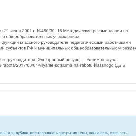
от 21 июня 2001 г. №480/30–16 Методические рекомендации по
ля в общеобразовательных учреждениях.
 функций классного руководителя педагогическими работниками
ий субъектов РФ и муниципальных общеобразовательных учрежде
ого руководителя [Электронный ресурс]. – Режим доступа:
ya-rabota/2017/03/04/vliyanie-sotsiuma-na-rabotu-klassnogo (дата
олнота, глубина, всесторонность раскрытия темы, логичность, связность,