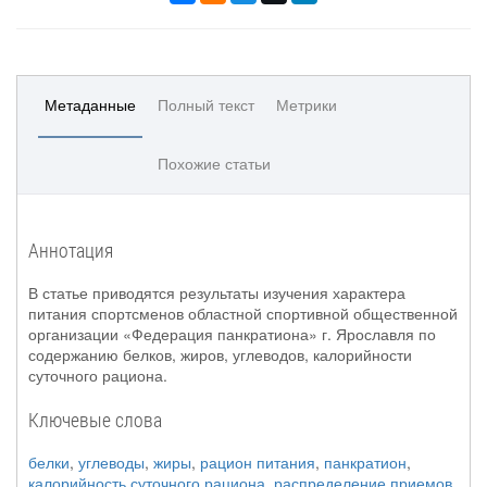
Метаданные
Полный текст
Метрики
Похожие статьи
Аннотация
В статье приводятся результаты изучения характера
питания спортсменов областной спортивной общественной
организации «Федерация панкратиона» г. Ярославля по
содержанию белков, жиров, углеводов, калорийности
суточного рациона.
Ключевые слова
белки
,
углеводы
,
жиры
,
рацион питания
,
панкратион
,
калорийность суточного рациона
,
распределение приемов