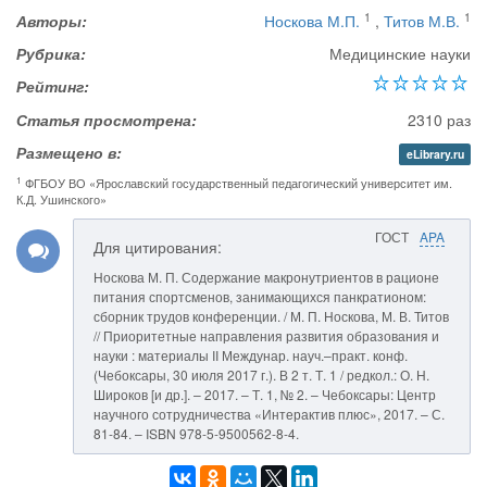
1
1
Авторы:
Носкова М.П.
,
Титов М.В.
Рубрика:
Медицинские науки
Рейтинг:
Статья просмотрена:
2310 раз
Размещено в:
eLibrary.ru
1
ФГБОУ ВО «Ярославский государственный педагогический университет им.
К.Д. Ушинского»
ГОСТ
APA
Для цитирования:
Носкова М. П. Содержание макронутриентов в рационе
питания спортсменов, занимающихся панкратионом:
сборник трудов конференции. / М. П. Носкова, М. В. Титов
// Приоритетные направления развития образования и
науки : материалы II Междунар. науч.–практ. конф.
(Чебоксары, 30 июля 2017 г.). В 2 т. Т. 1 / редкол.: О. Н.
Широков [и др.]. – 2017. – Т. 1, № 2. – Чебоксары: Центр
научного сотрудничества «Интерактив плюс», 2017. – С.
81-84. – ISBN 978-5-9500562-8-4.