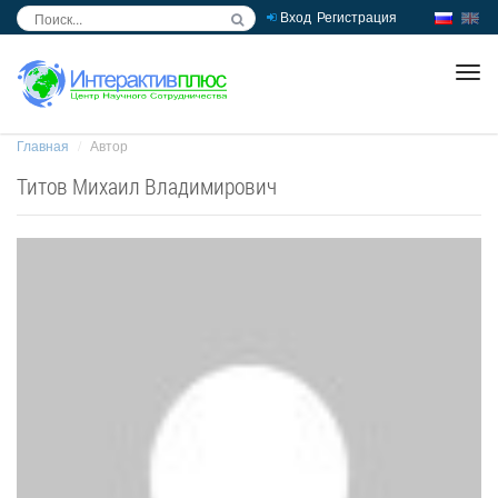
Вход
Регистрация
inc
ра
Главная
Автор
Титов Михаил Владимирович