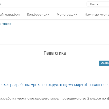
u
ый марафон
Конференции
Монографии
Научные журн
белки»
Педагогика
Оцени
еская разработка урока по окружающему миру «Правильное 
разработка урока окружающего мира, проводимого во 2 классе по