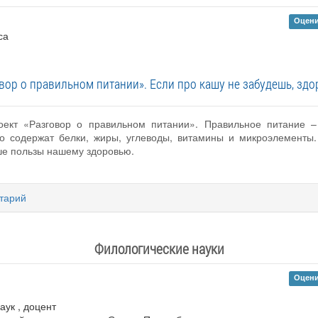
Оцени
са
вор о правильном питании». Если про кашу не забудешь, зд
оект «Разговор о правильном питании». Правильное питание –
о содержат белки, жиры, углеводы, витамины и микроэлементы.
ше пользы нашему здоровью.
тарий
Филологические науки
Оцени
аук , доцент