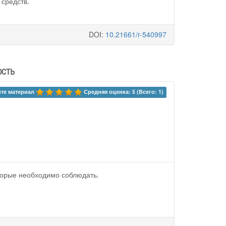
 средств.
DOI:
10.21661/r-540997
ость
те материал 
Средняя оценка: 5 (Всего: 1)
торые необходимо соблюдать.