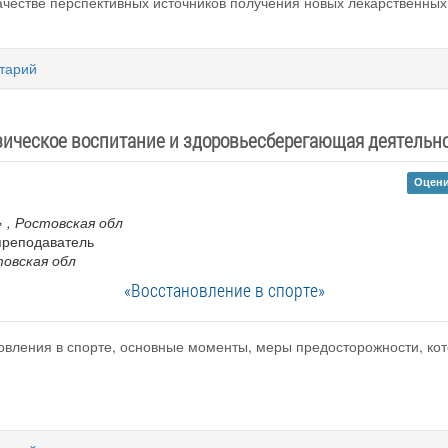
ачестве перспективных источников получения новых лекарственных
тарий
ическое воспитание и здоровьесберегающая деятельн
Оцени
»
, Ростовская обл
преподаватель
товская обл
«Восстановление в спорте»
овления в спорте, основные моменты, меры предосторожности, ко