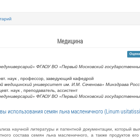
тарий
Медицина
Оцени
редуниверсарий» ФГАОУ ВО «Первый Московский государственны
вт. наук , профессор, заведующий кафедрой
й медицинский университет им. И.М. Сеченова» Минздрава Росс
евт. наук , преподаватель, ассистент
редуниверсарий» ФГАОУ ВО «Первый Московский государственны
вы использования семян льна масленичного (Linum usitatiss
ализа научной литературы и патентной документации, который вы
тного состава семян льна масленичного, а также продуктов его