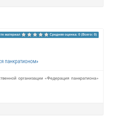
те материал 
Средняя оценка: 0 (Всего: 0)
ся панкратионом»
ественной организации «Федерация панкратиона»