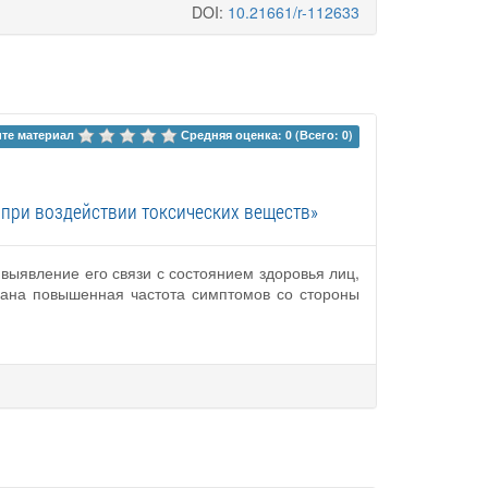
DOI:
10.21661/r-112633
те материал 
Средняя оценка: 0 (Всего: 0)
 при воздействии токсических веществ»
выявление его связи с состоянием здоровья лиц,
зана повышенная частота симптомов со стороны