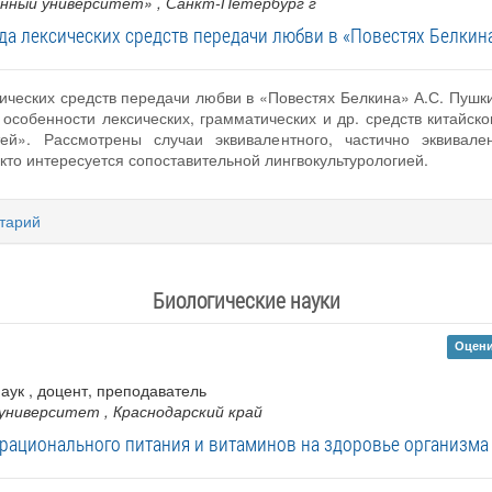
енный университет»
, Санкт-Петербург г
да лексических средств передачи любви в «Повестях Белкина
ических средств передачи любви в «Повестях Белкина» А.С. Пуш
особенности лексических, грамматических и др. средств китайск
й». Рассмотрены случаи эквивалентного, частично эквивален
кто интересуется сопоставительной лингвокультурологией.
тарий
Биологические науки
Оцени
 наук , доцент, преподаватель
 университет
, Краснодарский край
рационального питания и витаминов на здоровье организма