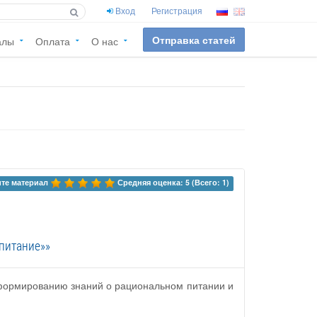
Вход
Регистрация
Отправка статей
алы
Оплата
О нас
те материал 
Средняя оценка: 5 (Всего: 1)
питание»»
 формированию знаний о рациональном питании и