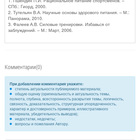
1. Пшендин П.И. Рациональное питание спортсменов. –
СПб.: Гиорд, 2000.
2. Тутельян В.А. Научные основы здорового питания. – М.:
Панорама, 2010.
3. Фалеев А.В. Силовые тренировки. Избавься от
заблуждений. – М.: Март, 2006.
Комментарии(0)
При добавлении комментария укажите:
степень актуальности публикуемого материала;
общую оценку (оригинальность и актуальность темы,
полнота, глубина, всесторонность раскрытия темы, логичность,
связность, доказательность, структурная упорядоченность,
характер и достоверность примеров, иллюстративного
материала, убедительность выводов);
недостатки, недочеты;
вопросы и пожелания Автору.