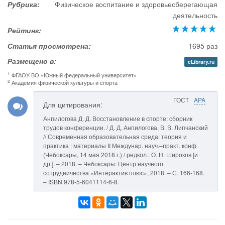
Рубрика:
Физическое воспитание и здоровьесберегающая
деятельность
Рейтинг:
Статья просмотрена:
1695 раз
Размещено в:
eLibrary.ru
1
ФГАОУ ВО «Южный федеральный университет»
2
Академия физической культуры и спорта
ГОСТ
APA
Для цитирования:
Анпилогова Д. Д. Восстановление в спорте: сборник
трудов конференции. / Д. Д. Анпилогова, В. В. Липчанский
// Современная образовательная среда: теория и
практика : материалы II Междунар. науч.–практ. конф.
(Чебоксары, 14 мая 2018 г.) / редкол.: О. Н. Широков [и
др.]. – 2018. – Чебоксары: Центр научного
сотрудничества «Интерактив плюс», 2018. – С. 166-168.
– ISBN 978-5-6041114-6-8.