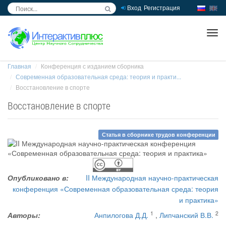
Вход
Регистрация
inc
ра
Главная
Конференция с изданием сборника
Современная образовательная среда: теория и практи...
Восстановление в спорте
Восстановление в спорте
Статья в сборнике трудов конференции
Опубликовано в:
II Международная научно-практическая
конференция «Современная образовательная среда: теория
и практика»
1
2
Авторы:
Анпилогова Д.Д.
,
Липчанский В.В.