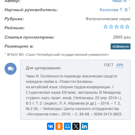
Автор:
Чжан Я.
1
Научный руководитель:
Колосова Т. В.
Рубрика:
Филологические науки
Рейтинг:
Статья просмотрена:
2865 раз
Размещено в:
eLibrary.ru
1
ФГБОУ ВО «Санкт-Петербургский государственный университет»
ГОСТ
APA
Для цитирования:
Чжан Я. Особенности перевода лексических средств
передачи любви в «Повестях Белкина»
на китайский язык: сборник трудов конференции. //
Студенческая наука XXI века : материалы IX Междунар.
студенч. науч.-практ. конф. (Чебоксары, 23 апр. 2016 г.).
В 2 т. Т. 2 / редкол.: Л. А. Абрамова [и др.]. – 2016. – Т. 2,
№ 2 (9). – Чебоксары: Центр научного сотрудничества
«Интерактив плюс», 2016. – С. 66-68. – ISSN 2413-3825.