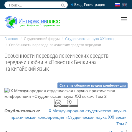
Вход
Регистрация
inc
ра
Главная
Студенческий форум
Студенческая наука XXI века
Особенности перевода лексических средств передачи...
Особенности перевода лексических средств
передачи любви в «Повестях Белкина»
на китайский язык
Статья в сборнике трудов конференции
Опубликовано в:
IX Международная студенческая научно-
практическая конференция «Студенческая наука XXI века».
Том 2
1