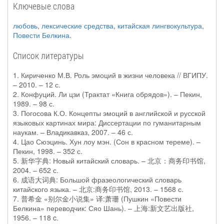
Ключевые слова
любовь
,
лексические средства
,
китайская лингвокультура
,
Повести Белкина
.
Список литературы
1. Кириченко М.В. Роль эмоций в жизни человека // ВГИПУ.
– 2010. – 12 с.
2. Конфуций. Ли цзи (Трактат «Книга обрядов»). – Пекин,
1989. – 98 с.
3. Погосова К.О. Концепты эмоций в английской и русской
языковых картинах мира: Диссертации по гуманитарным
наукам. – Владикавказ, 2007. – 46 с.
4. Цао Сюэцинь. Хун лоу мэн. (Сон в красном тереме). –
Пекин, 1998. – 352 с.
5. 新华字典: Новый китайский словарь. – 北京：商务印书馆,
2004. – 652 с.
6. 成语大词典: Большой фразеологический словарь
китайского языка. – 北京:商务印书馆, 2013. – 1568 с.
7. 普希金 «别尔金小说集» 译:萧珊 (Пушкин «Повести
Белкина» переводчик: Сяо Шань). – 上海:新文艺出版社,
1956. – 118 c.