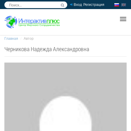
Вход
Регистрация
inc
ра
Главная
Автор
Черникова Надежда Александровна