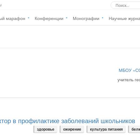
u
ый марафон
Конференции
Монографии
Научные журн
МБОУ «С
учитель г
ктор в профилактике заболеваний школьников
здоровье
ожирение
культура питания
бел