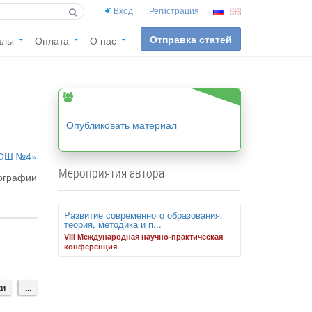
Вход
Регистрация
Отправка статей
алы
Оплата
О нас
Опубликовать материал
ОШ №4»
Мероприятия автора
еографии
Развитие современного образования:
теория, методика и п...
VIII Международная научно-практическая
конференция
ки
...