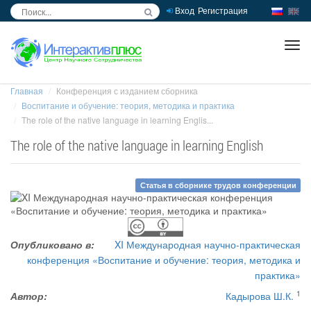
Вход
Регистрация
inc
ра
Главная
Конференция с изданием сборника
Воспитание и обучение: теория, методика и практика
The role of the native language in learning Englis...
The role of the native language in learning English
Статья в сборнике трудов конференции
Опубликовано в:
XI Международная научно-практическая
конференция «Воспитание и обучение: теория, методика и
практика»
1
Автор:
Кадырова Ш.К.