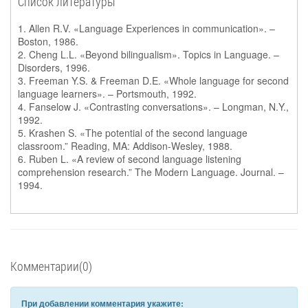
Список литературы
1. Allen R.V. «Language Experiences in communication». –
Boston, 1986.
2. Cheng L.L. «Beyond bilingualism». Topics in Language. –
Disorders, 1996.
3. Freeman Y.S. & Freeman D.E. «Whole language for second
language learners». – Portsmouth, 1992.
4. Fanselow J. «Contrasting conversations». – Longman, N.Y.,
1992.
5. Krashen S. «The potential of the second language
classroom.” Reading, MA: Addison-Wesley, 1988.
6. Ruben L. «A review of second language listening
comprehension research.” The Modern Language. Journal. –
1994.
Комментарии(0)
При добавлении комментария укажите: