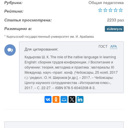
Рубрика:
Общая педагогика
Рейтинг:
Статья просмотрена:
2233 раз
Размещено в:
eLibrary.ru
1
Кыргызский государственный университет им. И. Арабаева
ГОСТ
APA
Для цитирования:
Кадырова Ш. К. The role of the native language in learning
English: сборник трудов конференции. // Воспитание и
обучение: теория, методика и практика : материалы XI
Междунар. науч.–практ. конф. (Чебоксары, 25 нояб. 2017
г.) / редкол.: О. Н. Широков [и др.]. – 2017. – Чебоксары:
Центр научного сотрудничества «Интерактив плюс»,
2017. – С. 22-27. – ISBN 978-5-6040208-8-3.