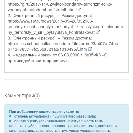
https://rg.ru/2017/11/02/viktor-bondarev-terrorizm-tolko-
voennymi-metodami-ne-istrebit.html
2. [Электронный ресурс]. – Режим доступа:
https://www.1tv.ru/news/2017–09–20/332986-
srochnye_soobscheniya_prihodyat_iz_rossiyskogo_minoboro
ny_terroristy_v_sirii_pytayutsya_kontratakovat
3. [Электронный ресурс]. – Режим доступа:
http://files.school-collection.edu.ru/dlrstore/e23a407b-74ee-
b742–7637–7fc55ca521a2/1010495A.htm
4. Федеральный закон от 06.03.2006 г. №35-ФЗ «О
противодействии терроризму».
Комментарии(0)
При добавлении комментария укажите:
степень актуальности публикуемого материала;
общую оценку (оригинальность и актуальность темы,
полнота, глубина, всесторонность раскрытия темы, логичность,
связность, доказательность, структурная упорядоченность,