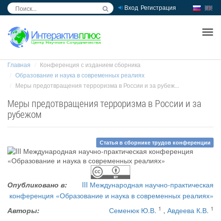
Вход
Регистрация
inc
ра
Главная
Конференция с изданием сборника
Образование и наука в современных реалиях
Меры предотвращения терроризма в России и за рубеж...
Меры предотвращения терроризма в России и за
рубежом
Статья в сборнике трудов конференции
Опубликовано в:
III Международная научно-практическая
конференция «Образование и наука в современных реалиях»
1
1
Авторы:
Семенюк Ю.В.
,
Авдеева К.В.