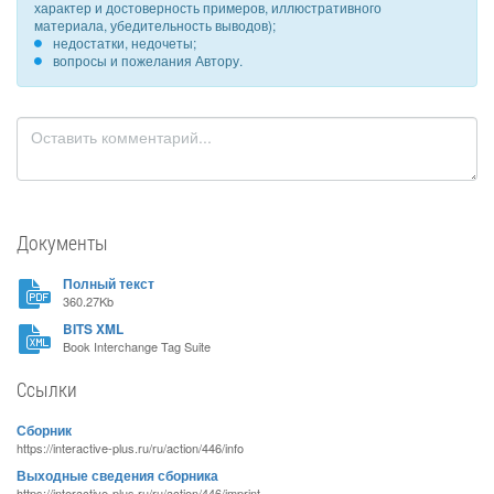
характер и достоверность примеров, иллюстративного
материала, убедительность выводов);
недостатки, недочеты;
вопросы и пожелания Автору.
Документы
Полный текст
360.27Kb
BITS XML
Book Interchange Tag Suite
Ссылки
Сборник
https://interactive-plus.ru/ru/action/446/info
Выходные сведения сборника
https://interactive-plus.ru/ru/action/446/imprint