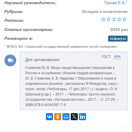
1
Научный руководитель:
Тукова Е.А.
Рубрика:
История и политология
Рейтинг:
Статья просмотрена:
2045 раз
Размещено в:
eLibrary.ru
1
ФГБОУ ВО «Уральский государственный университет путей сообщения»
ГОСТ
APA
Для цитирования:
Семенюк Ю. В. Меры предотвращения терроризма в
России и за рубежом: сборник трудов конференции. /
Ю. В. Семенюк, К. В. Авдеева // Образование и наука в
современных реалиях : материалы III Междунар. науч.–
практ. конф. (Чебоксары, 17 дек. 2017 г.) / редкол.: О. Н.
Широков [и др.]. – 2017. – Чебоксары: Центр научного
сотрудничества «Интерактив плюс», 2017. – С. 27-29. –
ISBN 978-5-6040397-7-9.