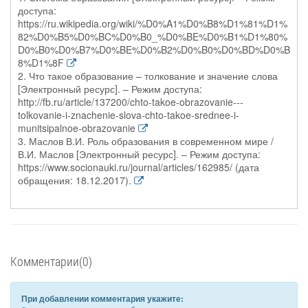
доступа:
https://ru.wikipedia.org/wiki/%D0%A1%D0%B8%D1%81%D1%
82%D0%B5%D0%BC%D0%B0_%D0%BE%D0%B1%D1%80%
D0%B0%D0%B7%D0%BE%D0%B2%D0%B0%D0%BD%D0%B
8%D1%8F
2. Что такое образование – толкование и значение слова
[Электронный ресурс]. – Режим доступа:
http://fb.ru/article/137200/chto-takoe-obrazovanie---
tolkovanie-i-znachenie-slova-chto-takoe-srednee-i-
munitsipalnoe-obrazovanie
3. Маслов В.И. Роль образования в современном мире /
В.И. Маслов [Электронный ресурс]. – Режим доступа:
https://www.socionauki.ru/journal/articles/162985/ (дата
обращения: 18.12.2017).
Комментарии(0)
При добавлении комментария укажите: