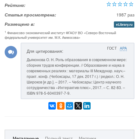
Рейтинг:
Статья просмотрена:
1987 раз
Размещено в:
eLibrary.ru
1
Финансово-экономический институт ФГАОУ ВО «Северо-Восточный
федеральный университет им. М.К. Аммосова»
ГОСТ
APA
Для цитирования:
Дьяконова О. Н. Роль образования в современном мире:
сборник трудов конференции. // Образование и наука в
современных реалиях : материалы III Междунар. науч.–
практ. конф. (Чебоксары, 17 дек. 2017 г.) / редкол.: О. Н.
Широков [и др.]. – 2017. – Чебоксары: Центр научного
сотрудничества «Интерактив плюс», 2017. – С. 82-83. –
ISBN 978-5-6040397-7-9.
Метаданные
Полный текст
Метрики