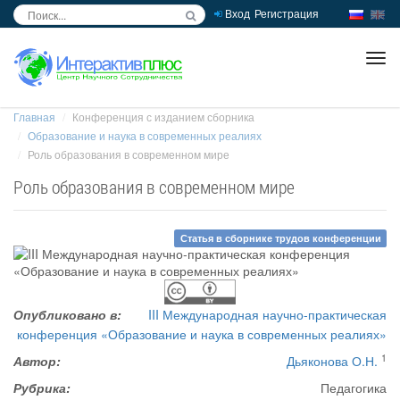
Вход
Регистрация
inc
ра
Главная
Конференция с изданием сборника
Образование и наука в современных реалиях
Роль образования в современном мире
Роль образования в современном мире
Статья в сборнике трудов конференции
Опубликовано в:
III Международная научно-практическая
конференция «Образование и наука в современных реалиях»
1
Автор:
Дьяконова О.Н.
Рубрика:
Педагогика