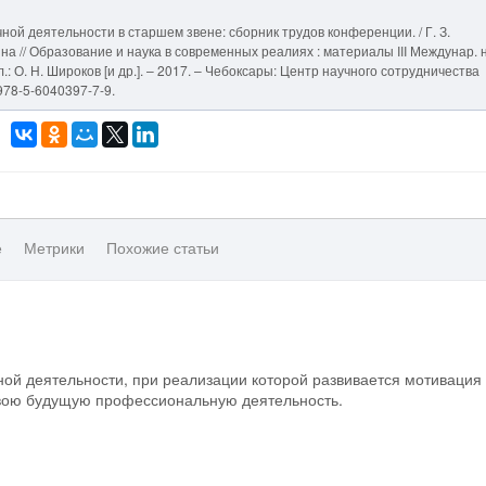
ой деятельности в старшем звене: сборник трудов конференции. / Г. З.
на // Образование и наука в современных реалиях : материалы III Междунар. 
ол.: О. Н. Широков [и др.]. – 2017. – Чебоксары: Центр научного сотрудничества
978-5-6040397-7-9.
е
Метрики
Похожие статьи
ой деятельности, при реализации которой развивается мотивация 
свою будущую профессиональную деятельность.