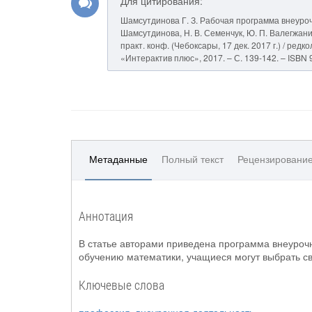
Для цитирования:
Шамсутдинова Г. З. Рабочая программа внеурочн
Шамсутдинова, Н. В. Семенчук, Ю. П. Валегжани
практ. конф. (Чебоксары, 17 дек. 2017 г.) / редк
«Интерактив плюс», 2017. – С. 139-142. – ISBN 
Метаданные
Полный текст
Рецензировани
Аннотация
В статье авторами приведена программа внеурочн
обучению математики, учащиеся могут выбрать 
Ключевые слова