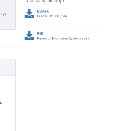
Ссылка на экспорт
BibTeX
науч.–
LaTeX / BibTeX (.bib)
RIS
Research Information Systems (.ris)
к