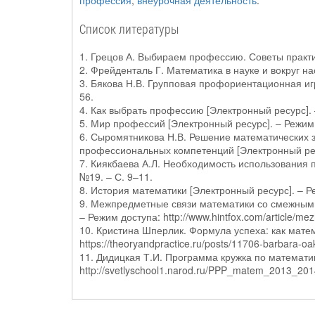
профессия
,
внеурочная деятельность
.
Список литературы
1. Грецов А. Выбираем профессию. Советы практич
2. Фрейденталь Г. Математика в науке и вокруг нас
3. Бякова Н.В. Групповая профориентационная игр
56.
4. Как выбрать профессию [Электронный ресурс]. – 
5. Мир профессий [Электронный ресурс]. – Режим до
6. Сыромятникова Н.В. Решение математических з
профессиональных компетенций [Электронный ресурс
7. Киякбаева А.Л. Необходимость использования п
№19. – С. 9–11.
8. История математики [Электронный ресурс]. – Режи
9. Межпредметные связи математики со смежными
– Режим доступа: http://www.hintfox.com/article/mez
10. Кристина Шперлик. Формула успеха: как мате
https://theoryandpractice.ru/posts/11706-barbara-oak
11. Дидицкая Т.И. Программа кружка по математи
http://svetlyschool1.narod.ru/PPP_matem_2013_201