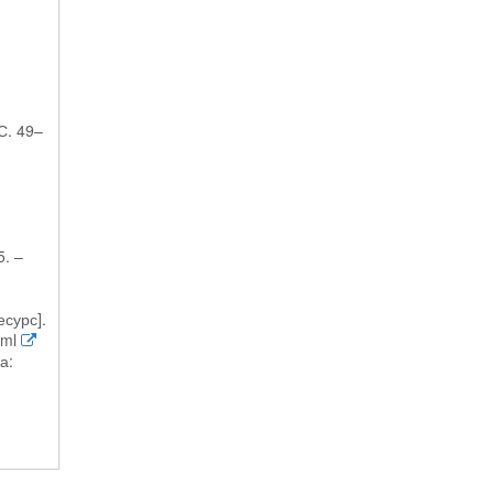
С. 49–
. –
сурс].
tml
а: