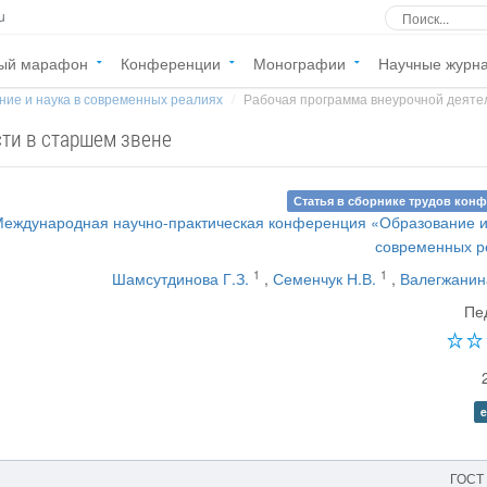
u
ый марафон
Конференции
Монографии
Научные журн
ние и наука в современных реалиях
Рабочая программа внеурочной деятел
ти в старшем звене
Статья в сборнике трудов кон
 Международная научно-практическая конференция «Образование и
современных р
1
1
Шамсутдинова Г.З.
,
Семенчук Н.В.
,
Валегжанин
Пе
e
ГОСТ