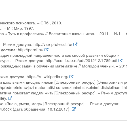
еского психолога. – СПб., 2010.
. – М.: Мир, 1997.
а «Путь в профессию» // Воспитание школьников. – 2011. – №1. – 
Режим доступа: http://vse-professii.ru/
ступа: http://porof.ru/
адач прикладной направленности как способ развития общих и
]. – Режим доступа: http://econf.rae.ru/pdf/2012/12/1789.pdf
рикладных задач в обучении математике // Молодой ученый. – 2015
м доступа: https://ru.wikipedia.org/
 школьными дисциплинами [Электронный ресурс] [Электронный ре
hpredmetnie-svjazi-matematiki-so-smezhnimi-shkolnimi-distsiplinami.h
матика помогает людям жить [Электронный ресурс]. – Режим доступ
ley.
ке «Знаю, умею, могу» [Электронный ресурс]. – Режим доступа:
4.docx (дата обращения: 18.12.2017).