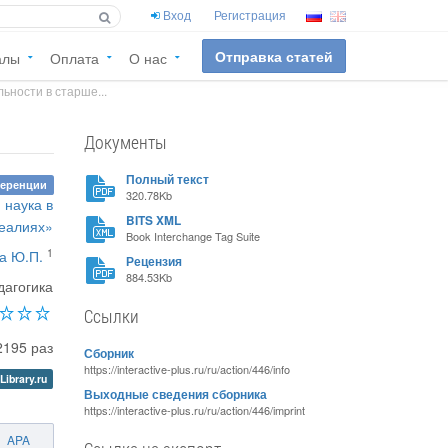
Вход
Регистрация
Отправка статей
алы
Оплата
О нас
ьности в старше...
Документы
Полный текст
ференции
320.78Kb
 наука в
BITS XML
еалиях»
Book Interchange Tag Suite
1
а Ю.П.
Рецензия
884.53Kb
дагогика
Ссылки
2195 раз
Сборник
https://interactive-plus.ru/ru/action/446/info
Library.ru
Выходные сведения сборника
https://interactive-plus.ru/ru/action/446/imprint
APA