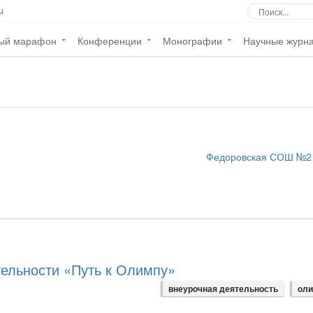
u
ый марафон
Конференции
Монографии
Научные журн
Федоровская СОШ №2
ельности «Путь к Олимпу»
внеурочная деятельность
ол