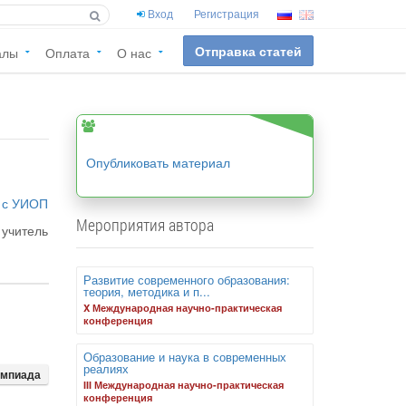
Вход
Регистрация
Отправка статей
алы
Оплата
О нас
Опубликовать материал
 с УИОП
Мероприятия автора
учитель
Развитие современного образования:
теория, методика и п...
X Международная научно-практическая
конференция
Образование и наука в современных
реалиях
импиада
III Международная научно-практическая
конференция