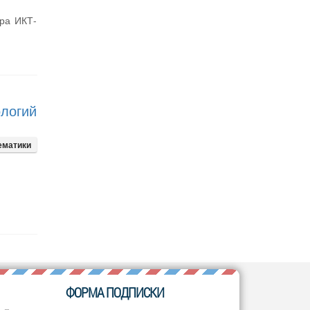
ура ИКТ-
логий
ематики
ФОРМА ПОДПИСКИ