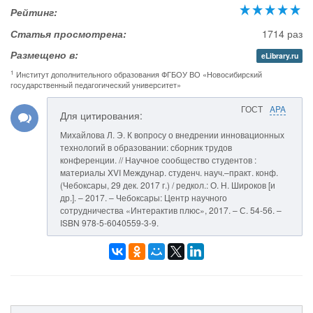
Рейтинг:
Статья просмотрена:
1714 раз
Размещено в:
eLibrary.ru
1
Институт дополнительного образования ФГБОУ ВО «Новосибирский
государственный педагогический университет»
ГОСТ
APA
Для цитирования:
Михайлова Л. Э. К вопросу о внедрении инновационных
технологий в образовании: сборник трудов
конференции. // Научное сообщество студентов :
материалы XVI Междунар. студенч. науч.–практ. конф.
(Чебоксары, 29 дек. 2017 г.) / редкол.: О. Н. Широков [и
др.]. – 2017. – Чебоксары: Центр научного
сотрудничества «Интерактив плюс», 2017. – С. 54-56. –
ISBN 978-5-6040559-3-9.