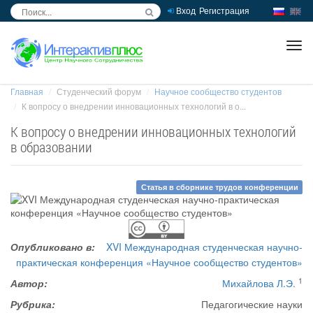
Вход
Регистрация
inc
ра
Главная
Студенческий форум
Научное сообщество студентов
К вопросу о внедрении инновационных технологий в о...
К вопросу о внедрении инновационных технологий
в образовании
Статья в сборнике трудов конференции
Опубликовано в:
XVI Международная студенческая научно-
практическая конференция «Научное сообщество студентов»
1
Автор:
Михайлова Л.Э.
Рубрика:
Педагогические науки