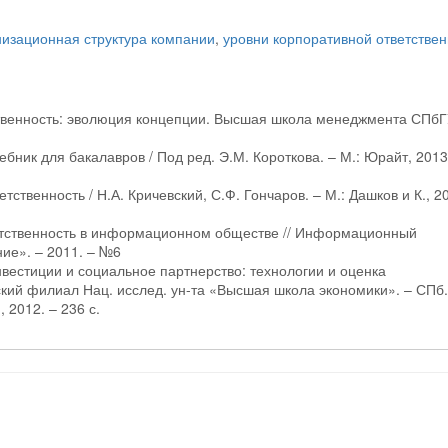
низационная структура компании
,
уровни корпоративной ответствен
ственность: эволюция концепции. Высшая школа менеджмента СПбГ
бник для бакалавров / Под ред. Э.М. Короткова. – М.: Юрайт, 2013
ственность / Н.А. Кричевский, С.Ф. Гончаров. – М.: Дашков и К., 20
ветственность в информационном обществе // Информационный
ие». – 2011. – №6
нвестиции и социальное партнерство: технологии и оценка
ский филиал Нац. исслед. ун-та «Высшая школа экономики». – СПб.
2012. – 236 с.