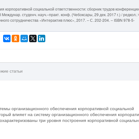
ния корпоративной социальной ответственности: сборник трудов конференции.
ждунар. студенч. науч.–практ. конф. (Чебоксары, 29 дек. 2017 г.) / редкол.: 
учного сотрудничества «Интерактив плюс», 2017. – С. 202-204. – ISBN 978-5-
жие статьи
стемы организационного обеспечения корпоративной социальной
торый влияет на систему организационного обеспечения корпорат
 охарактеризованы три уровня построения корпоративной социаль