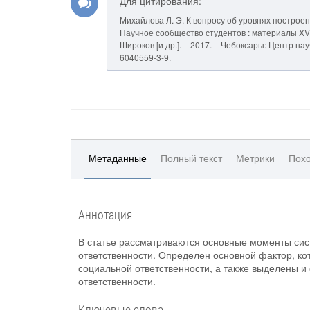
Для цитирования:
Михайлова Л. Э. К вопросу об уровнях построе
Научное сообщество студентов : материалы XVI Ме
Широков [и др.]. – 2017. – Чебоксары: Центр на
6040559-3-9.
Метаданные
Полный текст
Метрики
Похо
Аннотация
В статье рассматриваются основные моменты си
ответственности. Определен основной фактор, ко
социальной ответственности, а также выделены и
ответственности.
Ключевые слова