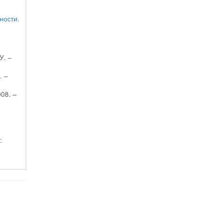
ности
.
У. –
. –
08. –
: