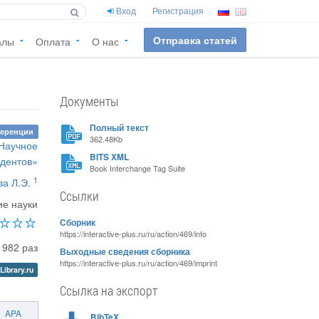
Вход
Регистрация
Отправка статей
алы
Оплата
О нас
Документы
Полный текст
ференции
362.48Kb
«Научное
BITS XML
удентов»
Book Interchange Tag Suite
1
а Л.Э.
Ссылки
ие науки
Сборник
https://interactive-plus.ru/ru/action/469/info
1982 раз
Выходные сведения сборника
https://interactive-plus.ru/ru/action/469/imprint
Library.ru
Ссылка на экспорт
APA
BibTeX