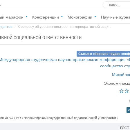
u
ый марафон
Конференции
Монографии
Научные журн
удентов
К вопросу об уровнях построения корпоративной соци...
тивной социальной ответственности
Статья в сборнике трудов кон
 Международная студенческая научно-практическая конференция 
сообщество ст
Михайлов
Экономическ
e
ния ФГБОУ ВО «Новосибирский государственный педагогический университет»
ГОСТ