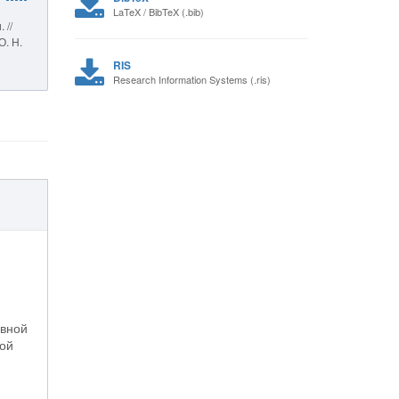
LaTeX / BibTeX (.bib)
 //
О. Н.
RIS
Research Information Systems (.ris)
ивной
ной