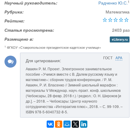
1
Научный руководитель:
Радченко Ю.С.
Рубрика:
Математика
Рейтинг:
Статья просмотрена:
2403 раз
Размещено в:
eLibrary.ru
1
ФГКОУ «Ставропольское президентское кадетское училище»
ГОСТ
APA
Для цитирования:
Авакян Р. М. Проект. Электронное занимательное
пособие «Учимся вместе с В. Далем русскому языку и
математике»: сборник трудов конференции. / Р. М.
Авакян, Р. И. Власенко // Зимний школьный марафон :
материалы V Междунар. науч.-практ. конф. школьников
(Чебоксары, 28 февр. 2018 г.) / редкол.: О. Н. Широков [и
др.]. – 2018. – Чебоксары: Центр научного
сотрудничества «Интерактив плюс», 2018. – С. 99-109. –
ISBN 978-5-6040732-8-5.