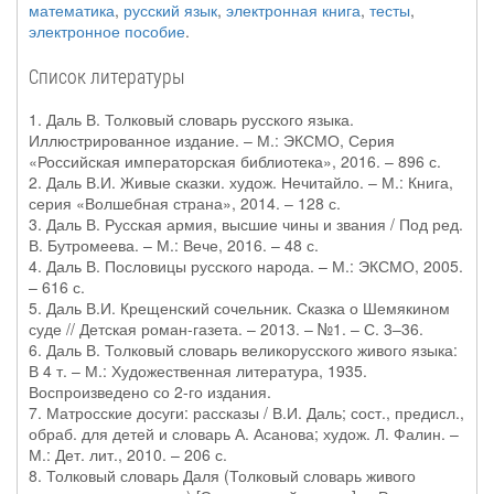
математика
,
русский язык
,
электронная книга
,
тесты
,
электронное пособие
.
Список литературы
1. Даль В. Толковый словарь русского языка.
Иллюстрированное издание. – М.: ЭКСМО, Серия
«Российская императорская библиотека», 2016. – 896 с.
2. Даль В.И. Живые сказки. худож. Нечитайло. – М.: Книга,
серия «Волшебная страна», 2014. – 128 с.
3. Даль В. Русская армия, высшие чины и звания / Под ред.
В. Бутромеева. – М.: Вече, 2016. – 48 с.
4. Даль В. Пословицы русского народа. – М.: ЭКСМО, 2005.
– 616 с.
5. Даль В.И. Крещенский сочельник. Сказка о Шемякином
суде // Детская роман-газета. – 2013. – №1. – С. 3–36.
6. Даль В. Толковый словарь великорусского живого языка:
В 4 т. – М.: Художественная литература, 1935.
Воспроизведено со 2-го издания.
7. Матросские досуги: рассказы / В.И. Даль; сост., предисл.,
обраб. для детей и словарь А. Асанова; худож. Л. Фалин. –
М.: Дет. лит., 2010. – 206 с.
8. Толковый словарь Даля (Толковый словарь живого