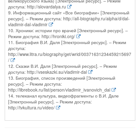
великорусского языка) [Электронный ресурс]. – Режим
доступа: http://slovardalya.ru
9. Информационный сайт «Все биографии» [Электронный
ресурс]. – Режим доступа: http://all-biography.ru/alpha/d/dal-
vladimir-dal-vladimir
10. Хроники: истории про врачей [Электронный ресурс]. –
Режим доступа: http://hroniki.org/
11. Биография В.И. Даля [Электронный ресурс]. – Режим
доступа:
http://www.litra.ru/biography/get/wrid/00371631234459215697
/
12. Сказки В.И. Даля [Электронный ресурс]. – Режим
доступа: http://vseskazki.su/vladimir-dal
13. Биография, список произведений [Электронный
ресурс]. – Режим доступа:
http://librebook.ru/list/person/vladimir_ivanovich_dal
14. телеканал культура, видеофрагменты о В.И. Дале
[Электронный ресурс]. – Режим доступа:
http://tvkultura.ru/video/