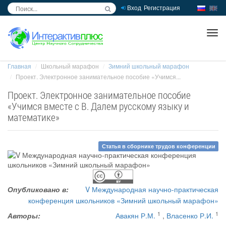
Вход
Регистрация
inc
ра
Главная
Школьный марафон
Зимний школьный марафон
Проект. Электронное занимательное пособие «Учимся...
Проект. Электронное занимательное пособие
«Учимся вместе с В. Далем русскому языку и
математике»
Статья в сборнике трудов конференции
Опубликовано в:
V Международная научно-практическая
конференция школьников «Зимний школьный марафон»
1
1
Авторы:
Авакян Р.М.
,
Власенко Р.И.