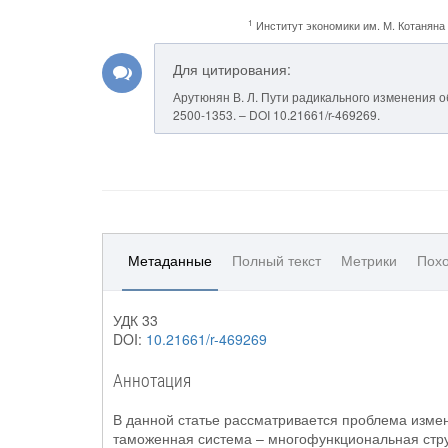
1
Институт экономики им. М. Котанян
Для цитирования:
Арутюнян В. Л. Пути радикального изменения об
2500-1353. – DOI 10.21661/r-469269.
Метаданные
Полный текст
Метрики
Похо
УДК 33
DOI:
10.21661/r-469269
Аннотация
В данной статье рассматривается проблема изме
таможенная система – многофункциональная стру