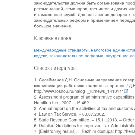
законодательства должна быть организована про
рекомендаций, семинаров, тренингов и других ин
и таможенных служб. Для повышения доверия к н
законодательных реформ и применением передов
большое значение.
Ключевые слова
международные стандарты
,
налоговое администр
кодекс
,
законодательная реформа
,
внутренние д
Список литературы
1. Сулейманов Д.Н. Основные направления сове
квалификации работников налоговых органов / Д.
http://www.rosnou.ru/nalog-i_ru/news_141014/
2. Assessment program of administrative capabilities
Hamilton Inc., 2007. – P. 452.
3. Annual report on the activities of tax and customs a
4. Law on Tax Service. – 03.07.2002.
5. State Revenue Committee. – 15.11.2013. – Orde
6. Detailed Guidelines for Improved Tax Administrati
7. [Elektronnyj resurs]. – Rezhim dostupa: http://