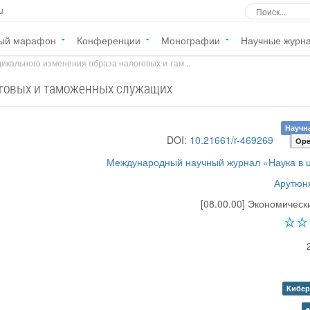
u
ый марафон
Конференции
Монографии
Научные журн
икального изменения образа налоговых и там...
оговых и таможенных служащих
Научна
DOI:
10.21661/r-469269
Ope
Международный научный журнал «Наука в 
Арутюня
[08.00.00] Экономическ
Кибер
e