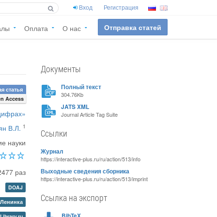
Вход
Регистрация
Отправка статей
алы
Оплата
О нас
Документы
Полный текст
я статья
304.76Kb
n Access
JATS XML
цифрах»
Journal Article Tag Suite
1
н В.Л.
Ссылки
ие науки
Журнал
https://interactive-plus.ru/ru/action/513/info
2477 раз
Выходные сведения сборника
https://interactive-plus.ru/ru/action/513/imprint
DOAJ
Ссылка на экспорт
Ленинка
BibTeX
Library.ru