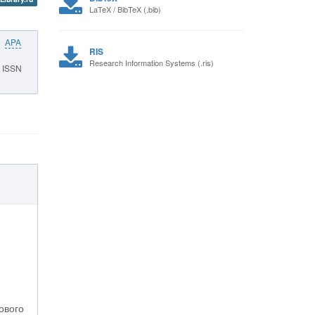
LaTeX / BibTeX (.bib)
APA
RIS
Research Information Systems (.ris)
– ISSN
ового