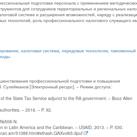
фессиональная подготовка персонала с применением методически
струментов для сотрудников территориальных и региональных нало
алоговой системе и расширения возможностей, наряду с реализац
ых технологий, роль профессионального налогового служащего и
ирование
,
налоговая система
,
передовые технологии
,
таможенный
оходы
.
ршенствования профессиональной подготовки и повышения
Н. Сулейманов [Электронный ресурс]. – Режим доступа:
 of the State Tax Service adjunct to the RA government. – Booz Allen
uthorities. – 2016. – P. 92.
r №508-N.
on in Latin America and the Caribbean. – USAID, 2013. – P. 530.
henaran.am/51088.html#sthash.QAXvxib5.dpuf