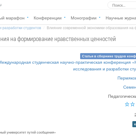
u
ый марафон
Конференции
Монографии
Научные журн
и разработки студентов
Влияние современной экономики образования на ф
ния на формирование нравственных ценностей
Статья в сборнике трудов кон
 Международная студенческая научно-практическая конференция 
исследования и разработки ст
Пермяков
Семен
Педагогическ
e
ный университет путей сообщения»