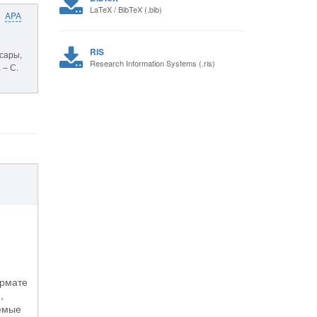
LaTeX / BibTeX (.bib)
APA
RIS
ксары,
Research Information Systems (.ris)
 – С.
ормате
,
аемые