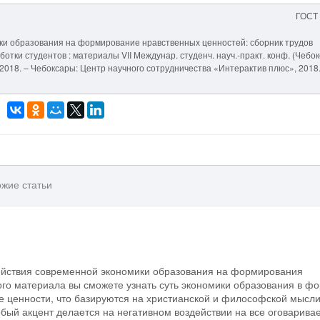
ГОСТ
ки образования на формирование нравственных ценностей: сборник трудов
отки студентов : материалы VII Междунар. студенч. науч.-практ. конф. (Чебо
]. – 2018. – Чебоксары: Центр научного сотрудничества «Интерактив плюс», 2018.
жие статьи
ействия современной экономики образования на формирования
го материала вы сможете узнать суть экономики образования в ф
е ценности, что базируются на христианской и философской мысли
бый акцент делается на негативном воздействии на все оговарив