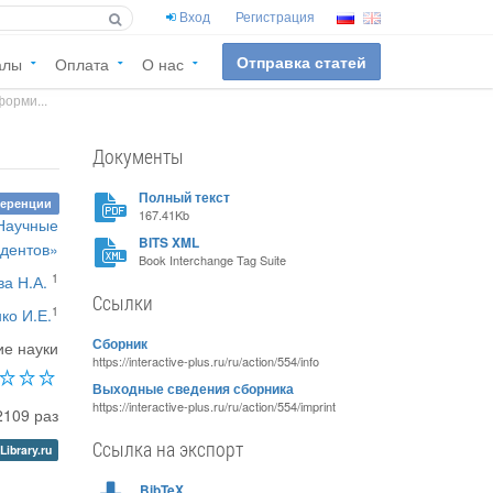
Вход
Регистрация
Отправка статей
алы
Оплата
О нас
орми...
Документы
Полный текст
ференции
167.41Kb
«Научные
BITS XML
удентов»
Book Interchange Tag Suite
1
а Н.А.
Ссылки
1
ко И.Е.
Сборник
ие науки
https://interactive-plus.ru/ru/action/554/info
Выходные сведения сборника
https://interactive-plus.ru/ru/action/554/imprint
2109 раз
Ссылка на экспорт
Library.ru
BibTeX