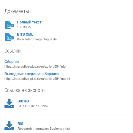
Документы
Полный текст
166.33Kb
BITS XML
Book Interchange Tag Suite
Ссылки
Сборник
https://interactive-plus.ru/ru/action/554/info
Выходные сведения сборника
https://interactive-plus.ru/ru/action/554/imprint
Ссылка на экспорт
BibTeX
LaTeX / BibTeX (.bib)
RIS
Research Information Systems (.ris)