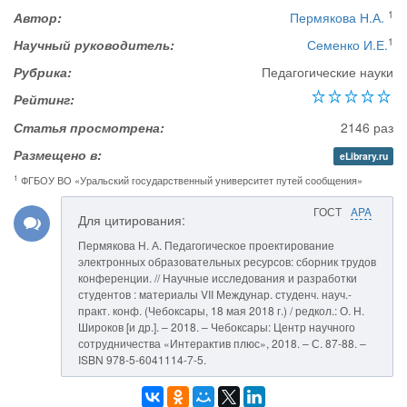
1
Автор:
Пермякова Н.А.
1
Научный руководитель:
Семенко И.Е.
Рубрика:
Педагогические науки
Рейтинг:
Статья просмотрена:
2146 раз
Размещено в:
eLibrary.ru
1
ФГБОУ ВО «Уральский государственный университет путей сообщения»
ГОСТ
APA
Для цитирования:
Пермякова Н. А. Педагогическое проектирование
электронных образовательных ресурсов: сборник трудов
конференции. // Научные исследования и разработки
студентов : материалы VII Междунар. студенч. науч.-
практ. конф. (Чебоксары, 18 мая 2018 г.) / редкол.: О. Н.
Широков [и др.]. – 2018. – Чебоксары: Центр научного
сотрудничества «Интерактив плюс», 2018. – С. 87-88. –
ISBN 978-5-6041114-7-5.