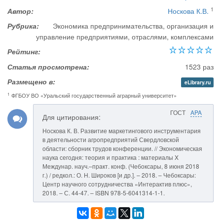
1
Автор:
Носкова К.В.
Рубрика:
Экономика предпринимательства, организация и
управление предприятиями, отраслями, комплексами
Рейтинг:
Статья просмотрена:
1523 раз
Размещено в:
eLibrary.ru
1
ФГБОУ ВО «Уральский государственный аграрный университет»
ГОСТ
APA
Для цитирования:
Носкова К. В. Развитие маркетингового инструментария
в деятельности агропредприятий Свердловской
области: сборник трудов конференции. // Экономическая
наука сегодня: теория и практика : материалы X
Междунар. науч.–практ. конф. (Чебоксары, 8 июня 2018
г.) / редкол.: О. Н. Широков [и др.]. – 2018. – Чебоксары:
Центр научного сотрудничества «Интерактив плюс»,
2018. – С. 44-47. – ISBN 978-5-6041314-1-1.