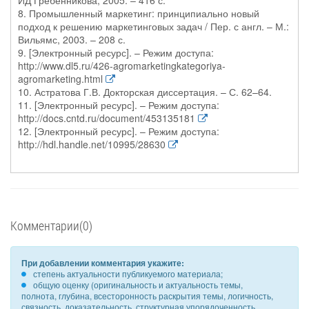
ИД Гребенникова, 2005. – 416 с.
8. Промышленный маркетинг: принципиально новый
подход к решению маркетинговых задач / Пер. с англ. – М.:
Вильямс, 2003. – 208 с.
9. [Электронный ресурс]. – Режим доступа:
http://www.dl5.ru/426-agromarketingkategoriya-
agromarketing.html
10. Астратова Г.В. Докторская диссертация. – С. 62–64.
11. [Электронный ресурс]. – Режим доступа:
http://docs.cntd.ru/document/453135181
12. [Электронный ресурс]. – Режим доступа:
http://hdl.handle.net/10995/28630
Комментарии(0)
При добавлении комментария укажите:
степень актуальности публикуемого материала;
общую оценку (оригинальность и актуальность темы,
полнота, глубина, всесторонность раскрытия темы, логичность,
связность, доказательность, структурная упорядоченность,