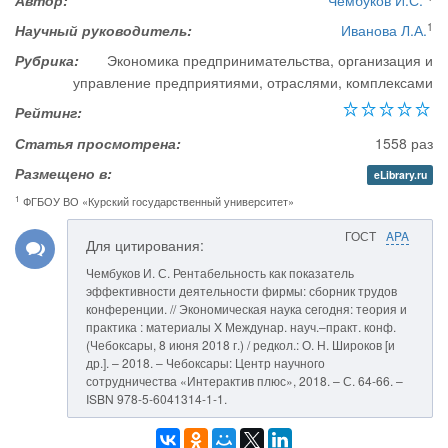
Автор:
Чембуков И.С.
1
Научный руководитель:
Иванова Л.А.
Рубрика:
Экономика предпринимательства, организация и
управление предприятиями, отраслями, комплексами
Рейтинг:
Статья просмотрена:
1558 раз
Размещено в:
eLibrary.ru
1
ФГБОУ ВО «Курский государственный университет»
ГОСТ
APA
Для цитирования:
Чембуков И. С. Рентабельность как показатель
эффективности деятельности фирмы: сборник трудов
конференции. // Экономическая наука сегодня: теория и
практика : материалы X Междунар. науч.–практ. конф.
(Чебоксары, 8 июня 2018 г.) / редкол.: О. Н. Широков [и
др.]. – 2018. – Чебоксары: Центр научного
сотрудничества «Интерактив плюс», 2018. – С. 64-66. –
ISBN 978-5-6041314-1-1.