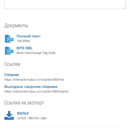
Документы
Полный текст
156.95Kb
BITS XML
Book Interchange Tag Suite
Ссылки
Сборник
https://interactive-plus.ru/ru/action/565/info
Выходные сведения сборника
https://interactive-plus.ru/ru/action/565/imprint
Ссылка на экспорт
BibTeX
LaTeX / BibTeX (.bib)