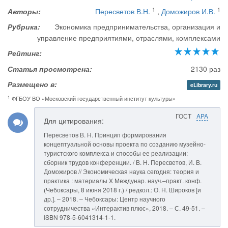
1
1
Авторы:
Пересветов В.Н.
,
Доможиров И.В.
Рубрика:
Экономика предпринимательства, организация и
управление предприятиями, отраслями, комплексами
Рейтинг:
Статья просмотрена:
2130 раз
Размещено в:
eLibrary.ru
1
ФГБОУ ВО «Московский государственный институт культуры»
ГОСТ
APA
Для цитирования:
Пересветов В. Н. Принцип формирования
концептуальной основы проекта по созданию музейно-
туристского комплекса и способы ее реализации:
сборник трудов конференции. / В. Н. Пересветов, И. В.
Доможиров // Экономическая наука сегодня: теория и
практика : материалы X Междунар. науч.–практ. конф.
(Чебоксары, 8 июня 2018 г.) / редкол.: О. Н. Широков [и
др.]. – 2018. – Чебоксары: Центр научного
сотрудничества «Интерактив плюс», 2018. – С. 49-51. –
ISBN 978-5-6041314-1-1.