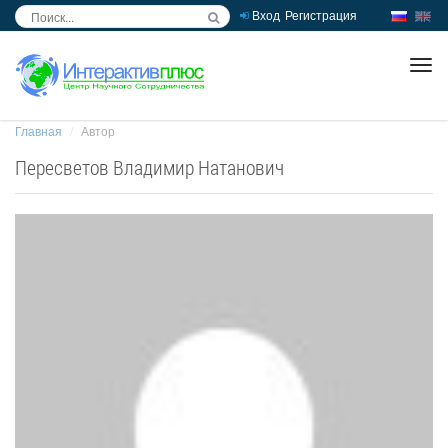
Вход
Регистрация
inc
ра
Главная
Автор
Пересветов Владимир Натанович