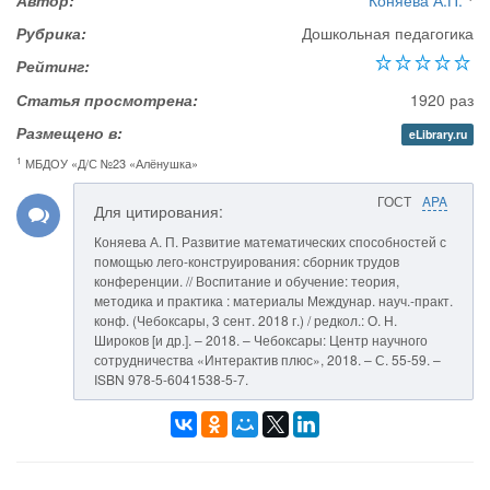
Автор:
Коняева А.П.
Рубрика:
Дошкольная педагогика
Рейтинг:
Статья просмотрена:
1920 раз
Размещено в:
eLibrary.ru
1
МБДОУ «Д/С №23 «Алёнушка»
ГОСТ
APA
Для цитирования:
Коняева А. П. Развитие математических способностей с
помощью лего-конструирования: сборник трудов
конференции. // Воспитание и обучение: теория,
методика и практика : материалы Междунар. науч.-практ.
конф. (Чебоксары, 3 сент. 2018 г.) / редкол.: О. Н.
Широков [и др.]. – 2018. – Чебоксары: Центр научного
сотрудничества «Интерактив плюс», 2018. – С. 55-59. –
ISBN 978-5-6041538-5-7.