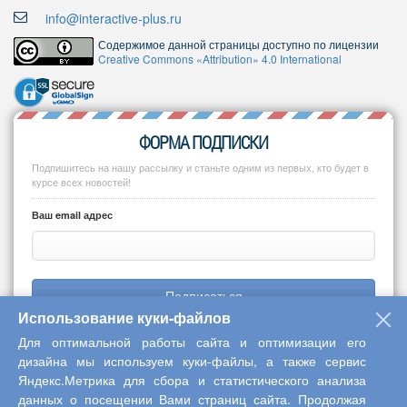
info@interactive-plus.ru
Содержимое данной страницы доступно по лицензии
Creative Commons «Attribution» 4.0 International
ФОРМА ПОДПИСКИ
Подпишитесь на нашу рассылку и станьте одним из первых, кто будет в
курсе всех новостей!
Ваш email адрес
Подписаться
Использование куки-файлов
Для оптимальной работы сайта и оптимизации его
дизайна мы используем куки-файлы, а также сервис
Яндекс.Метрика для сбора и статистического анализа
Copyright © 2013-2026 Центр научного сотрудничества «Интерактив
данных о посещении Вами страниц сайта. Продолжая