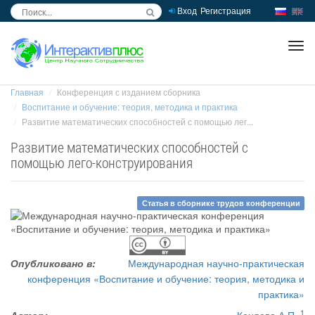
Вход
Регистрация
inc
ра
Главная
Конференция с изданием сборника
Воспитание и обучение: теория, методика и практика
Развитие математических способностей с помощью лег...
Развитие математических способностей с
помощью лего-конструирования
Статья в сборнике трудов конференции
Опубликовано в:
Международная научно-практическая
конференция «Воспитание и обучение: теория, методика и
практика»
1