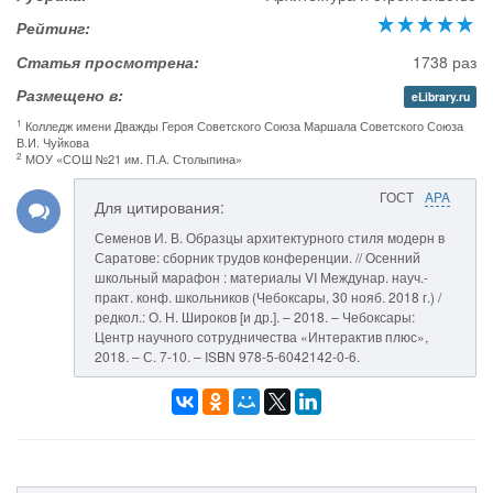
Рейтинг:
Статья просмотрена:
1738 раз
Размещено в:
eLibrary.ru
1
Колледж имени Дважды Героя Советского Союза Маршала Советского Союза
В.И. Чуйкова
2
МОУ «СОШ №21 им. П.А. Столыпина»
ГОСТ
APA
Для цитирования:
Семенов И. В. Образцы архитектурного стиля модерн в
Саратове: сборник трудов конференции. // Осенний
школьный марафон : материалы VI Междунар. науч.-
практ. конф. школьников (Чебоксары, 30 нояб. 2018 г.) /
редкол.: О. Н. Широков [и др.]. – 2018. – Чебоксары:
Центр научного сотрудничества «Интерактив плюс»,
2018. – С. 7-10. – ISBN 978-5-6042142-0-6.