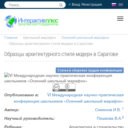
Вход
Регистрация
inc
ра
Главная
Школьный марафон
Осенний школьный марафон
Образцы архитектурного стиля модерн в Саратове
Образцы архитектурного стиля модерн в Саратове
Статья в сборнике трудов конференции
Опубликовано в:
VI Международная научно-практическая
конференция школьников «Осенний школьный марафон»
1
Автор:
Семенов И.В.
2
Научный руководитель:
Пишкова В.А.
Рубрика:
Архитектура и строительство