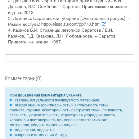
2. Давыдов В.И. Саратов историко-архитектурный / В.И.
Давыдов, В.С. Семёнов. – Саратов: Приволжское книжное
изд-во, 2012.
3. Летопись Саратовской губернии [Электронный ресурс]. –
Режим доступа: http://elsso.ru/cont/ppl/78.html
4. Казаков Б.И. Страницы летописи Саратова / Б.И.
Казаков, Г.Д. Казакова, Л.Н. Любомирова. – Саратов:
Приволж. кн. изд-во, 1987.
Комментарии(0)
При добавлении комментария укажите:
степень актуальности публикуемого материала;
общую оценку (оригинальность и актуальность темы,
полнота, глубина, всесторонность раскрытия темы, логичность,
связность, доказательность, структурная упорядоченность,
характер и достоверность примеров, иллюстративного
материала, убедительность выводов);
недостатки, недочеты;
вопросы и пожелания Автору.