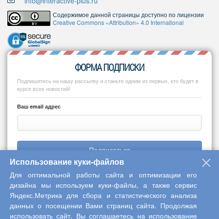
info@interactive-plus.ru
Содержимое данной страницы доступно по лицензии
Creative Commons «Attribution» 4.0 International
ФОРМА ПОДПИСКИ
Подпишитесь на нашу рассылку и станьте одним из первых, кто будет в
курсе всех новостей!
Ваш email адрес
Подписаться
Использование куки-файлов
Для оптимальной работы сайта и оптимизации его
дизайна мы используем куки-файлы, а также сервис
Яндекс.Метрика для сбора и статистического анализа
Copyright © 2013-2026 Центр научного сотрудничества «Интерактив
данных о посещении Вами страниц сайта. Продолжая
плюс»
использовать сайт, Вы соглашаетесь на использование