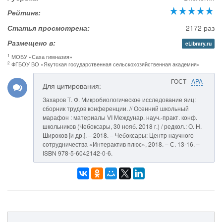
Рейтинг:
Статья просмотрена:
2172 раз
Размещено в:
eLibrary.ru
1
МОБУ «Саха гимназия»
2
ФГБОУ ВО «Якутская государственная сельскохозяйственная академия»
ГОСТ
APA
Для цитирования:
Захаров Т. Ф. Микробиологическое исследование яиц:
сборник трудов конференции. // Осенний школьный
марафон : материалы VI Междунар. науч.-практ. конф.
школьников (Чебоксары, 30 нояб. 2018 г.) / редкол.: О. Н.
Широков [и др.]. – 2018. – Чебоксары: Центр научного
сотрудничества «Интерактив плюс», 2018. – С. 13-16. –
ISBN 978-5-6042142-0-6.