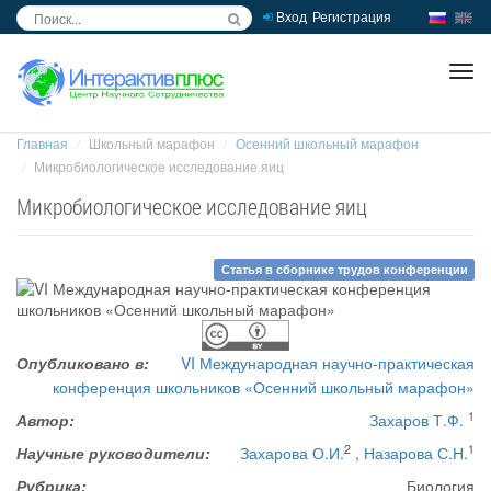
Вход
Регистрация
inc
ра
Главная
Школьный марафон
Осенний школьный марафон
Микробиологическое исследование яиц
Микробиологическое исследование яиц
Статья в сборнике трудов конференции
Опубликовано в:
VI Международная научно-практическая
конференция школьников «Осенний школьный марафон»
1
Автор:
Захаров Т.Ф.
2
1
Научные руководители:
Захарова О.И.
,
Назарова С.Н.
Рубрика:
Биология