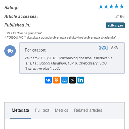
Rating:
Article accesses:
2166
Published in:
eLibrary.ru
1
MOBU "Sakha gimnaziia"
2
FGBOU VO "Iakutskaia gosudarstvennaia sel'skokhoziaistvennaia akademiia"
GOST
APA
For citation:
Zakharov T. F. (2018). Mikrobiologicheskoe issledovanie
iaits.
Fall School Marathon
, 13-16. Cheboksary: SCC
"Interactive plus", LLC.
Metadata
Full text
Metrics
Related articles