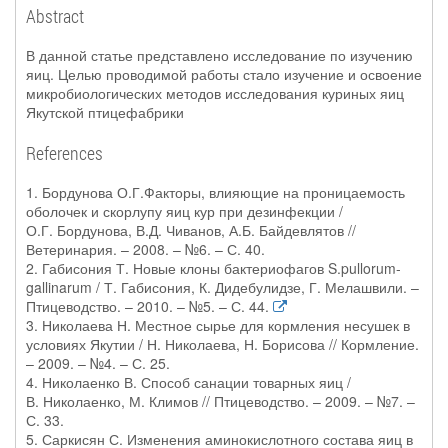
Abstract
В данной статье представлено исследование по изучению
яиц. Целью проводимой работы стало изучение и освоение
микробиологических методов исследования куриных яиц
Якутской птицефабрики
References
1. Бордунова О.Г.Факторы, влияющие на проницаемость
оболочек и скорлупу яиц кур при дезинфекции /
О.Г. Бордунова, В.Д. Чиванов, А.Б. Байдевлятов //
Ветеринария. – 2008. – №6. – С. 40.
2. Габисония Т. Новые клоны бактериофагов S.pullorum-
gallinarum / Т. Габисония, К. Дидебулидзе, Г. Мелашвили. –
Птицеводство. – 2010. – №5. – С. 44.
3. Николаева Н. Местное сырье для кормления несушек в
условиях Якутии / Н. Николаева, Н. Борисова // Кормление.
– 2009. – №4. – С. 25.
4. Николаенко В. Способ санации товарных яиц /
В. Николаенко, М. Климов // Птицеводство. – 2009. – №7. –
С. 33.
5. Саркисян С. Изменения аминокислотного состава яиц в