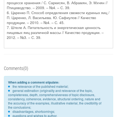
процессе хранения / С. Саркисян, В. Абрамян, Э. Мхчян //
Птицеводство. – 2009. – №4. – С. 39.
6. Царенко П. Способ определения свежести куриных яиц /
П. Царенко, Л. Васильева. Ю. Сафиулов // Качество
продукции. – 2010. – №4. – С. 45.
7. Штеле А. Питательность и энергетическая ценность
пищевых яиц различной массы // Качество продукции. –
2012. – №3. – С. 39.
Comments(0)
When adding a comment stipulate:
the relevance of the published material;
general estimation (originality and relevance of the topic,
completeness, depth, comprehensiveness of topic disclosure,
consistency, coherence, evidence, structural ordering, nature and
the accuracy of the examples, illustrative material, the credibility of
the conclusions;
disadvantages, shortcomings;
questions and wishes to author.