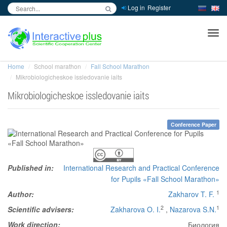
Log in
Register
inc
ра
Home
School marathon
Fall School Marathon
Mikrobiologicheskoe issledovanie iaits
Mikrobiologicheskoe issledovanie iaits
Conference Paper
Published in:
International Research and Practical Conference
for Pupils «Fall School Marathon»
1
Author:
Zakharov T. F.
2
1
Scientific advisers:
Zakharova O. I.
,
Nazarova S.N.
Work direction:
Биология