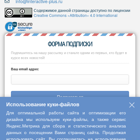
info@interactive-plus.ru
Содержимое данной страницы доступно по лицензии
Creative Commons «Attribution» 4.0 International
ФОРМА ПОДПИСКИ
Подпишитесь на нашу рассылку и станьте одним из первых, кто будет в
курсе всех новостей!
Ваш email адрес
Подписаться
Использование куки-файлов
Для оптимальной работы сайта и оптимизации его
дизайна мы используем куки-файлы, а также сервис
Яндекс.Метрика для сбора и статистического анализа
Copyright © 2013-2026 Центр научного сотрудничества «Интерактив
данных о посещении Вами страниц сайта. Продолжая
плюс»
использовать сайт, Вы соглашаетесь на использование