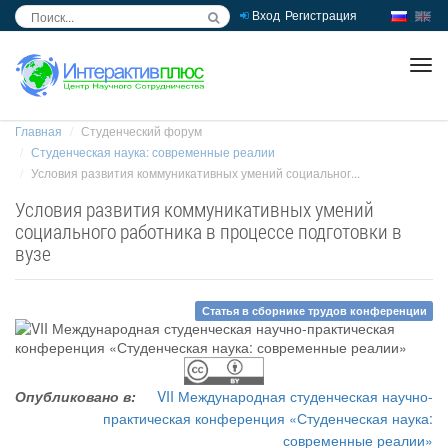
Вход
Регистрация
inc
ра
Главная
Студенческий форум
Студенческая наука: современные реалии
Условия развития коммуникативных умений социальног...
Условия развития коммуникативных умений
социального работника в процессе подготовки в
вузе
Статья в сборнике трудов конференции
Опубликовано в:
VII Международная студенческая научно-
практическая конференция «Студенческая наука:
современные реалии»