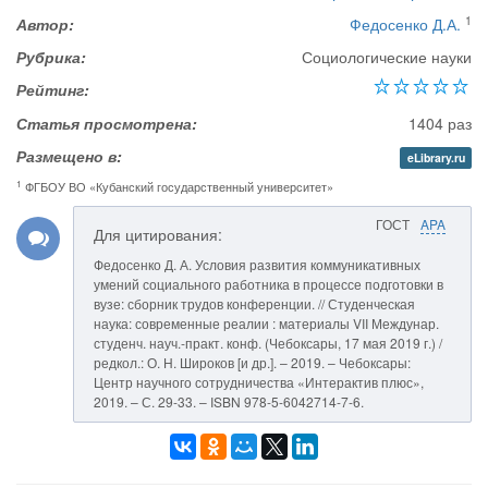
1
Автор:
Федосенко Д.А.
Рубрика:
Социологические науки
Рейтинг:
Статья просмотрена:
1404 раз
Размещено в:
eLibrary.ru
1
ФГБОУ ВО «Кубанский государственный университет»
ГОСТ
APA
Для цитирования:
Федосенко Д. А. Условия развития коммуникативных
умений социального работника в процессе подготовки в
вузе: сборник трудов конференции. // Студенческая
наука: современные реалии : материалы VII Междунар.
студенч. науч.-практ. конф. (Чебоксары, 17 мая 2019 г.) /
редкол.: О. Н. Широков [и др.]. – 2019. – Чебоксары:
Центр научного сотрудничества «Интерактив плюс»,
2019. – С. 29-33. – ISBN 978-5-6042714-7-6.