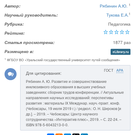
1
Автор:
Рябинин А.Ю.
1
Научный руководитель:
Тукова Е.А.
Рубрика:
Педагогика
Рейтинг:
Статья просмотрена:
1877 раз
Размещено в:
eLibrary.ru
1
ФГБОУ ВО «Уральский государственный университет путей сообщения»
ГОСТ
APA
Для цитирования:
Рябинин А. Ю. Развитие и совершенствование
инклюзивного образования в высших учебных
заведениях: сборник трудов конференции. // Актуальные
направления научных исследований: перспективы
развития : материалы IX Междунар. науч.-практ. конф.
(Чебоксары, 19 июля 2019 г.) / редкол.: О. Н. Широков [и
др.]. – 2019. – Чебоксары: Центр научного
сотрудничества «Интерактив плюс», 2019. – С. 22-24. –
ISBN 978-5-6043213-0-0.