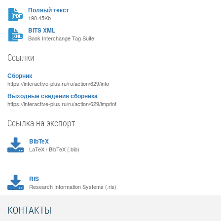
Полный текст
190.45Kb
BITS XML
Book Interchange Tag Suite
Ссылки
Сборник
https://interactive-plus.ru/ru/action/629/info
Выходные сведения сборника
https://interactive-plus.ru/ru/action/629/imprint
Ссылка на экспорт
BibTeX
LaTeX / BibTeX (.bib)
RIS
Research Information Systems (.ris)
КОНТАКТЫ