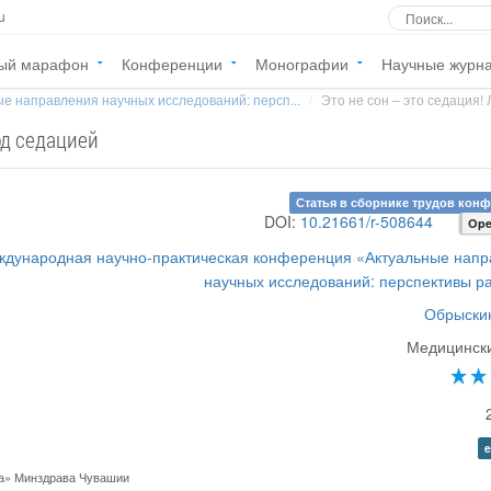
u
ый марафон
Конференции
Монографии
Научные журн
е направления научных исследований: персп...
Это не сон – это седация! 
од седацией
Статья в сборнике трудов кон
DOI:
10.21661/r-508644
Ope
ждународная научно-практическая конференция «Актуальные нап
научных исследований: перспективы р
Обрыскин
Медицински
e
ца» Минздрава Чувашии