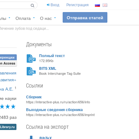
Вход
Регистрация
Отправка статей
алы
Оплата
О нас
Лечение зубов под седаци...
Документы
Полный текст
ференции
172.95Kb
n Access
BITS XML
равления
Book Interchange Tag Suite
азвития»
Ссылки
1
а А.Е.
Сборник
е науки
https://interactive-plus.ru/ru/action/656/info
Выходные сведения сборника
https://interactive-plus.ru/ru/action/656/imprint
2483 раз
Ссылка на экспорт
Library.ru
BibTeX