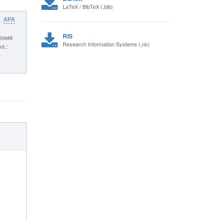
LaTeX / BibTeX (.bib)
APA
RIS
ления
Research Information Systems (.ris)
л.:
-