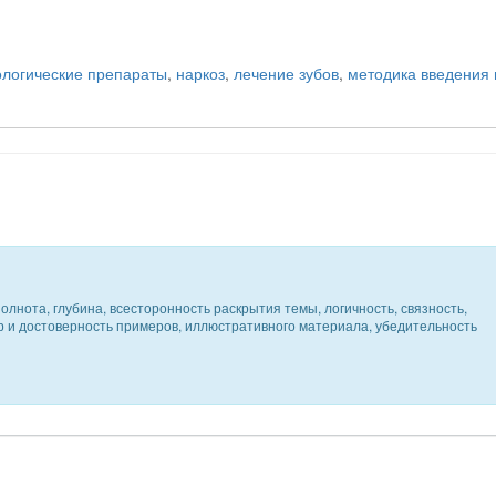
ологические препараты
,
наркоз
,
лечение зубов
,
методика введения 
олнота, глубина, всесторонность раскрытия темы, логичность, связность,
ер и достоверность примеров, иллюстративного материала, убедительность