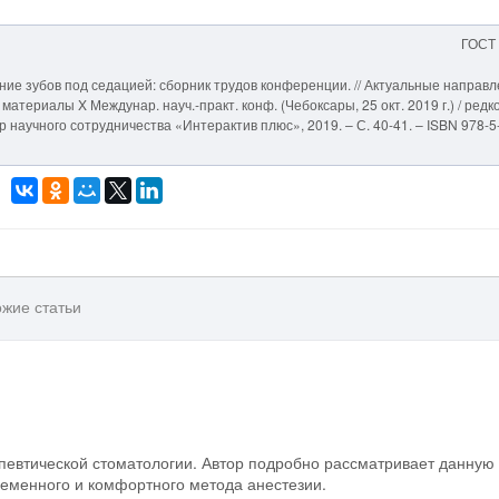
ГОСТ
ение зубов под седацией: сборник трудов конференции. // Актуальные направ
атериалы X Междунар. науч.-практ. конф. (Чебоксары, 25 окт. 2019 г.) / редко
тр научного сотрудничества «Интерактив плюс», 2019. – С. 40-41. – ISBN 978-5
жие статьи
певтической стоматологии. Автор подробно рассматривает данную
ременного и комфортного метода анестезии.