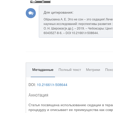
Для цитирования:
Обрыскина А. Е. Это не сон – это седация! Леч
научных исследований: перспективы развития : м
О. Н. Широков [и др.]. – 2019. – Чебоксары: Цен
6043527-8-6. – DOI 10.21661/r-508644.
Метаданные
Полный текст
Метрики
Похо
DOI:
10.21661/r-508644
Аннотация
Статья посвящена использованию седации в тера
процедуру и описывает ее преимущества как сов