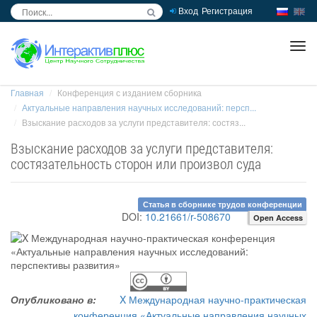
Вход
Регистрация
inc
ра
Главная
Конференция с изданием сборника
Актуальные направления научных исследований: персп...
Взыскание расходов за услуги представителя: состяз...
Взыскание расходов за услуги представителя:
состязательность сторон или произвол суда
Статья в сборнике трудов конференции
DOI:
10.21661/r-508670
Open Access
Опубликовано в:
X Международная научно-практическая
конференция «Актуальные направления научных