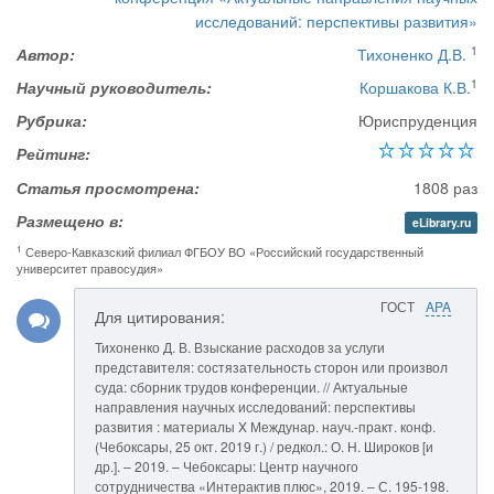
исследований: перспективы развития»
1
Автор:
Тихоненко Д.В.
1
Научный руководитель:
Коршакова К.В.
Рубрика:
Юриспруденция
Рейтинг:
Статья просмотрена:
1808 раз
Размещено в:
eLibrary.ru
1
Северо-Кавказский филиал ФГБОУ ВО «Российский государственный
университет правосудия»
ГОСТ
APA
Для цитирования:
Тихоненко Д. В. Взыскание расходов за услуги
представителя: состязательность сторон или произвол
суда: сборник трудов конференции. // Актуальные
направления научных исследований: перспективы
развития : материалы X Междунар. науч.-практ. конф.
(Чебоксары, 25 окт. 2019 г.) / редкол.: О. Н. Широков [и
др.]. – 2019. – Чебоксары: Центр научного
сотрудничества «Интерактив плюс», 2019. – С. 195-198.