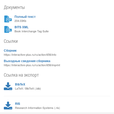
Документы
Полный текст
204.03Kb
BITS XML
Book Interchange Tag Suite
Ссылки
Сборник
https://interactive-plus.ru/ru/action/656/info
Выходные сведения сборника
https://interactive-plus.ru/ru/action/656/imprint
Ссылка на экспорт
BibTeX
LaTeX / BibTeX (.bib)
RIS
Research Information Systems (.ris)